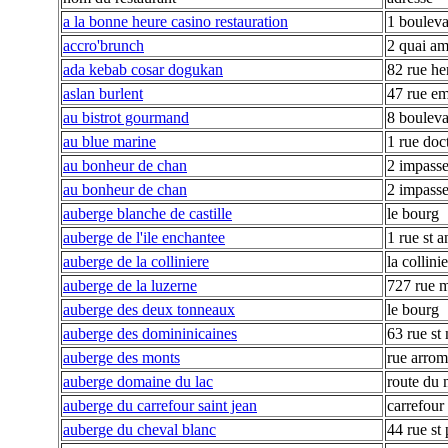
a la bonne heure casino restauration
1 bouleva
accro'brunch
2 quai a
ada kebab cosar dogukan
82 rue he
aslan burlent
47 rue e
au bistrot gourmand
8 bouleva
au blue marine
1 rue doc
au bonheur de chan
2 impasse
au bonheur de chan
2 impasse
auberge blanche de castille
le bourg
auberge de l'ile enchantee
1 rue st a
auberge de la colliniere
la collini
auberge de la luzerne
727 rue 
auberge des deux tonneaux
le bourg
auberge des domininicaines
63 rue st
auberge des monts
rue arro
auberge domaine du lac
route du 
auberge du carrefour saint jean
carrefour 
auberge du cheval blanc
44 rue st 