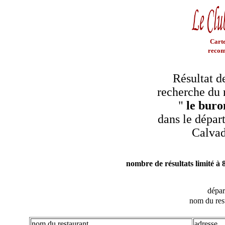
Carte
recom
Résultat d
recherche du 
"
le buro
dans le dépar
Calva
nombre de résultats limité à 
dépa
nom du res
nom du restaurant
adresse