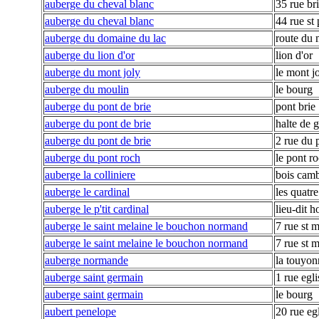
auberge du cheval blanc
35 rue br
auberge du cheval blanc
44 rue st 
auberge du domaine du lac
route du 
auberge du lion d'or
lion d'or
auberge du mont joly
le mont j
auberge du moulin
le bourg
auberge du pont de brie
pont brie
auberge du pont de brie
halte de 
auberge du pont de brie
2 rue du 
auberge du pont roch
le pont r
auberge la colliniere
bois camb
auberge le cardinal
les quatre
auberge le p'tit cardinal
lieu-dit 
auberge le saint melaine le bouchon normand
7 rue st 
auberge le saint melaine le bouchon normand
7 rue st 
auberge normande
la touyon
auberge saint germain
1 rue egli
auberge saint germain
le bourg
aubert penelope
20 rue eg