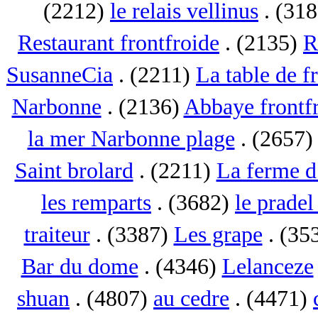
(2212)
le relais vellinus
. (31
Restaurant frontfroide
. (2135)
R
SusanneCia
. (2211)
La table de f
Narbonne
. (2136)
Abbaye frontf
la mer Narbonne plage
. (2657
Saint brolard
. (2211)
La ferme d
les remparts
. (3682)
le pradel
traiteur
. (3387)
Les grape
. (35
Bar du dome
. (4346)
Lelanceze
shuan
. (4807)
au cedre
. (4471)