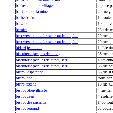
bar restaurant le village
2 place p
bar tabac de la mine
26 rue ge
barbec'on'm
14 route 
barzane
10 ter av
bernier
28 r desm
best western hotel restaurant le dauphin
29 rue g
best western hotel restaurant le dauphin
29 rue g
bidard jean louis
1 allee ti
biscuiterie jacques delaunay
36 rue de
biscuiterie jacques delaunay sarl
10 avenu
biscuiterie jacques delaunay sarl
63 rue ba
bistro l'esperance
36 rue st
bistro leon
route pari
bistro regent
13 rue gu
bistrot blonvillais le
4 rue gen
bistrot caen
4 esplana
bistrot des passants
1455 rout
bistrot fernand
58 boule