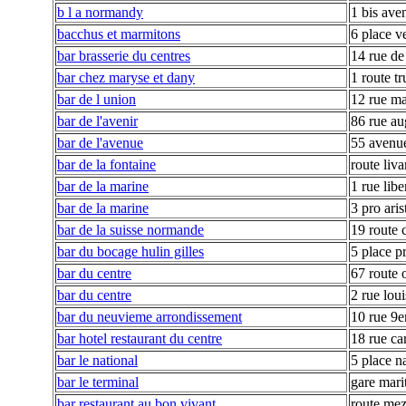
b l a normandy
1 bis ave
bacchus et marmitons
6 place v
bar brasserie du centres
14 rue de 
bar chez maryse et dany
1 route tr
bar de l union
12 rue ma
bar de l'avenir
86 rue au
bar de l'avenue
55 avenue
bar de la fontaine
route liva
bar de la marine
1 rue libe
bar de la marine
3 pro aris
bar de la suisse normande
19 route 
bar du bocage hulin gilles
5 place pr
bar du centre
67 route 
bar du centre
2 rue loui
bar du neuvieme arrondissement
10 rue 9e
bar hotel restaurant du centre
18 rue ca
bar le national
5 place n
bar le terminal
gare mari
bar restaurant au bon vivant
route me