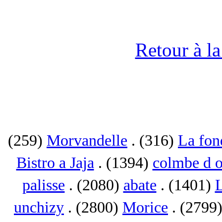
Retour à l
(259)
Morvandelle
. (316)
La fon
Bistro a Jaja
. (1394)
colmbe d o
palisse
. (2080)
abate
. (1401)
L
unchizy
. (2800)
Morice
. (2799