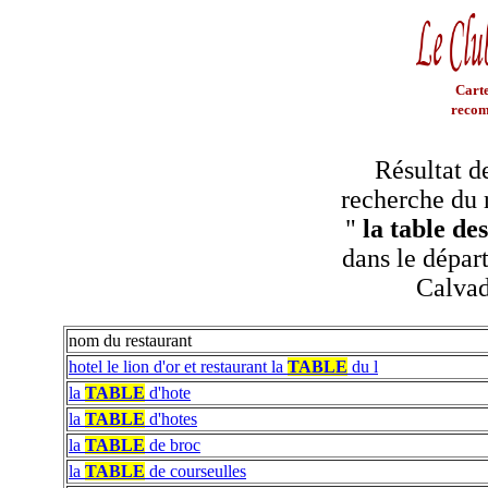
Carte
recom
Résultat d
recherche du 
"
la table d
dans le dépar
Calva
nom du restaurant
hotel le lion d'or et restaurant la
TABLE
du l
la
TABLE
d'hote
la
TABLE
d'hotes
la
TABLE
de broc
la
TABLE
de courseulles