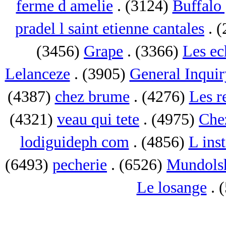
ferme d amelie
. (3124)
Buffalo 
pradel l saint etienne cantales
. 
(3456)
Grape
. (3366)
Les ec
Lelanceze
. (3905)
General Inquir
(4387)
chez brume
. (4276)
Les r
(4321)
veau qui tete
. (4975)
Che
lodiguideph com
. (4856)
L inst
(6493)
pecherie
. (6526)
Mundols
Le losange
. 