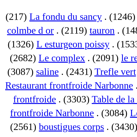
(217)
La fondu du sancy
. (1246
colmbe d or
. (2119)
tauron
. (1
(1326)
L esturgeon poissy
. (153
(2682)
Le complex
. (2091)
le r
(3087)
saline
. (2431)
Trefle vert
Restaurant frontfroide Narbonne
frontfroide
. (3303)
Table de la
frontfroide Narbonne
. (3084)
L
(2561)
boustigues corps
. (3430