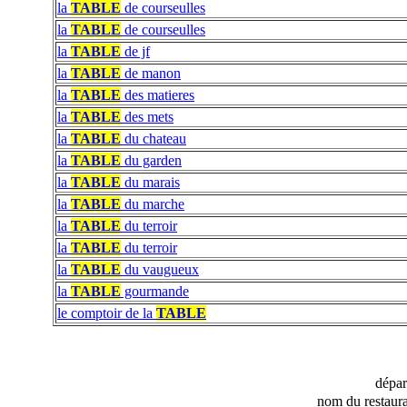
la
TABLE
de courseulles
la
TABLE
de courseulles
la
TABLE
de jf
la
TABLE
de manon
la
TABLE
des matieres
la
TABLE
des mets
la
TABLE
du chateau
la
TABLE
du garden
la
TABLE
du marais
la
TABLE
du marche
la
TABLE
du terroir
la
TABLE
du terroir
la
TABLE
du vaugueux
la
TABLE
gourmande
le comptoir de la
TABLE
dépa
nom du restaura