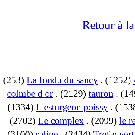
Retour à l
(253)
La fondu du sancy
. (1252)
colmbe d or
. (2129)
tauron
. (1
(1334)
L esturgeon poissy
. (153
(2702)
Le complex
. (2099)
le r
(3100)
saline
. (2434)
Trefle vert