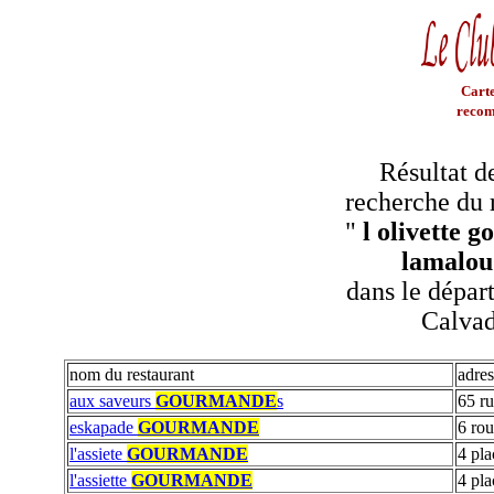
Carte
recom
Résultat d
recherche du 
"
l olivette 
lamalou 
dans le dépar
Calva
nom du restaurant
adres
aux saveurs
GOURMANDE
s
65 ru
eskapade
GOURMANDE
6 ro
l'assiete
GOURMANDE
4 pla
l'assiette
GOURMANDE
4 pla