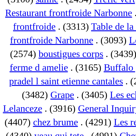
Restaurant frontfroide Narbonne
frontfroide
. (3313)
Table de la
frontfroide Narbonne
. (3093)
L
(2574)
boustigues corps
. (3439
ferme d amelie
. (3165)
Buffalo 
pradel l saint etienne cantales
. 
(3482)
Grape
. (3405)
Les ec
Lelanceze
. (3916)
General Inquir
(4407)
chez brume
. (4291)
Les r
(4340)
veau qui tete
. (4991)
Che