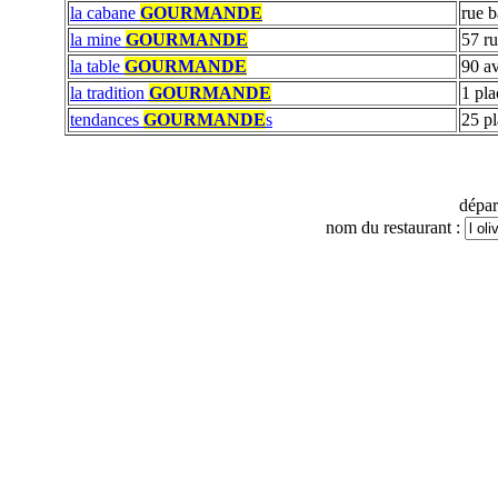
la cabane
GOURMANDE
rue 
la mine
GOURMANDE
57 ru
la table
GOURMANDE
90 a
la tradition
GOURMANDE
1 pl
tendances
GOURMANDE
s
25 p
dépa
nom du restaurant :