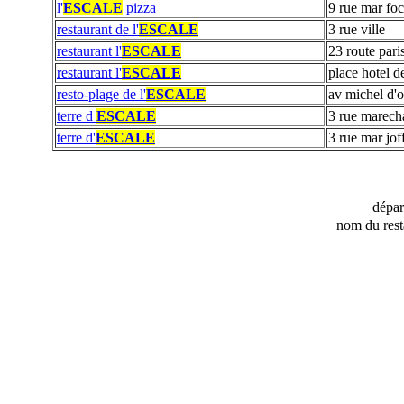
l'
ESCALE
pizza
9 rue mar fo
restaurant de l'
ESCALE
3 rue ville
restaurant l'
ESCALE
23 route pari
restaurant l'
ESCALE
place hotel de
resto-plage de l'
ESCALE
av michel d'
terre d
ESCALE
3 rue marecha
terre d'
ESCALE
3 rue mar jof
dépa
nom du rest