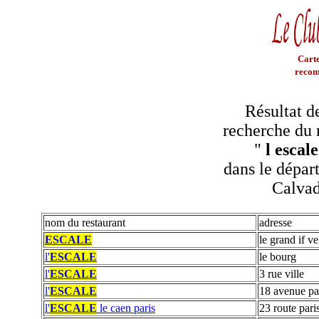
Carte
recom
Résultat d
recherche du 
"
l escale
dans le dépar
Calva
nom du restaurant
adresse
ESCALE
le grand if ve
l'
ESCALE
le bourg
l'
ESCALE
3 rue ville
l'
ESCALE
18 avenue pa
l'
ESCALE
le caen paris
23 route pari