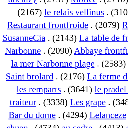
(2167)
le relais vellinus
. (31
Restaurant frontfroide
. (2079)
R
SusanneCia
. (2143)
La table de f
Narbonne
. (2090)
Abbaye frontf
la mer Narbonne plage
. (2583
Saint brolard
. (2176)
La ferme d
les remparts
. (3641)
le pradel
traiteur
. (3338)
Les grape
. (34
Bar du dome
. (4294)
Lelanceze
shuan
. (4734)
au cedre
. (4413)