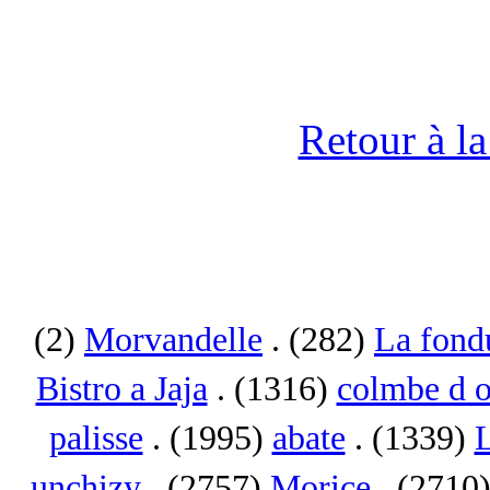
Retour à l
(2)
Morvandelle
. (282)
La fond
Bistro a Jaja
. (1316)
colmbe d o
palisse
. (1995)
abate
. (1339)
L
unchizy
. (2757)
Morice
. (2710