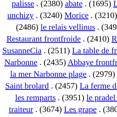
palisse
. (2380)
abate
. (1695)
L
unchizy
. (3240)
Morice
. (3210
(2486)
le relais vellinus
. (34
Restaurant frontfroide
. (2410)
R
SusanneCia
. (2511)
La table de f
Narbonne
. (2435)
Abbaye frontf
la mer Narbonne plage
. (2979
Saint brolard
. (2457)
La ferme d
les remparts
. (3951)
le pradel
traiteur
. (3674)
Les grape
. (38