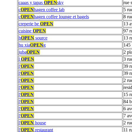
caaas y tapas
OPEN
sky
rue 
c
OPEN
hagen coffee lab
5 ru
c
OPEN
hagen coffee lounge et bagels
8 ru
creperie be
OPEN
13 a
cuisine
OPEN
97 r
h
OPEN
source
13 r
hu xia
OPEN
g
145 
juba
OPEN
2 pl
l
OPEN
3 ru
l'
OPEN
39 r
l'
OPEN
39 r
l'
OPEN
2 ru
l'
OPEN
resi
l'
OPEN
15 r
l'
OPEN
84 b
l'
OPEN
6 av
l'
OPEN
7 av
l'
OPEN
house
2 ru
l'
OPEN
restaurant
11 r