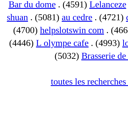
Bar du dome
. (4591)
Lelanceze
shuan
. (5081)
au cedre
. (4721)
(4700)
helpslotswin com
. (46
(4446)
L olympe cafe
. (4993)
l
(5032)
Brasserie de
toutes les recherches