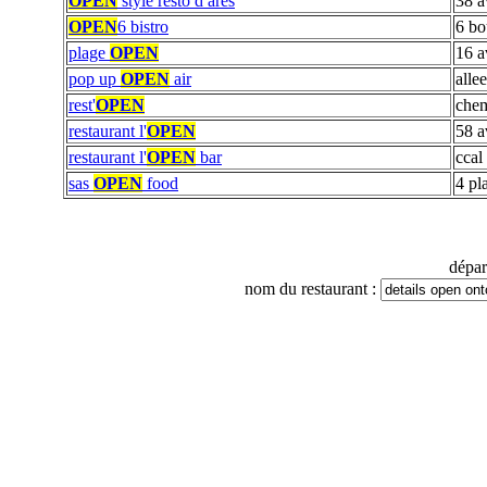
OPEN
style resto d ares
38 a
OPEN
6 bistro
6 bo
plage
OPEN
16 a
pop up
OPEN
air
alle
rest'
OPEN
chem
restaurant l'
OPEN
58 a
restaurant l'
OPEN
bar
ccal
sas
OPEN
food
4 pl
dépa
nom du restaurant :