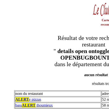
Carte
recom
Résultat de votre rec
restaurant
"
details open ontoggle
OPENBUGBOUNT
dans le département d
aucun résultat
résultats t
nom du restaurant
adre
ALERT
e pizzas
52 r
bass
ALERT
thoumieux
58 r