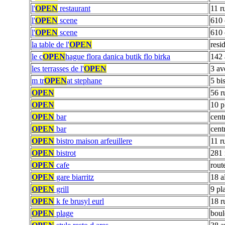
l'
OPEN
restaurant
11 r
l'
OPEN
scene
610 
l'
OPEN
scene
610 
la table de l'
OPEN
resi
le c
OPEN
hague flora danica butik flo birka
142 
les terrasses de l'
OPEN
3 av
m tr
OPEN
at stephane
5 bi
OPEN
56 r
OPEN
10 p
OPEN
bar
cent
OPEN
bar
cent
OPEN
bistro maison arfeuillere
11 r
OPEN
bistrot
281 
OPEN
cafe
rout
OPEN
gare biarritz
18 a
OPEN
grill
9 pl
OPEN
k fe brusyl eurl
18 r
OPEN
plage
boul