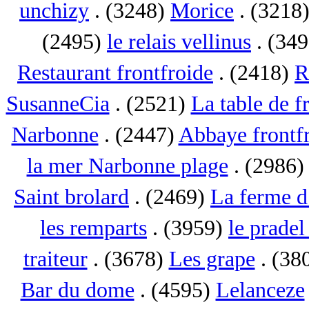
unchizy
. (3248)
Morice
. (3218
(2495)
le relais vellinus
. (34
Restaurant frontfroide
. (2418)
R
SusanneCia
. (2521)
La table de f
Narbonne
. (2447)
Abbaye frontf
la mer Narbonne plage
. (2986
Saint brolard
. (2469)
La ferme d
les remparts
. (3959)
le pradel
traiteur
. (3678)
Les grape
. (38
Bar du dome
. (4595)
Lelanceze