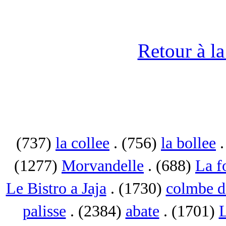
Retour à l
(737)
la collee
. (756)
la bollee
.
(1277)
Morvandelle
. (688)
La f
Le Bistro a Jaja
. (1730)
colmbe d
palisse
. (2384)
abate
. (1701)
L