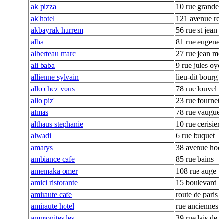
ak pizza
10 rue grande
ak'hotel
121 avenue r
akbayrak hurrem
56 rue st jean
alba
81 rue eugene
alberteau marc
27 rue jean m
ali baba
9 rue jules oy
allienne sylvain
lieu-dit bourg
allo chez vous
78 rue louvel 
allo piz'
23 rue fourne
almas
78 rue vaugu
althaus stephanie
10 rue cerisie
alwadi
6 rue buquet
amarys
38 avenue hoc
ambiance cafe
85 rue bains
amemaka omer
108 rue auge
amici ristorante
15 boulevard 
amiraute cafe
route de paris
amiraute hotel
rue anciennes 
ammonites les
39 rue lais de