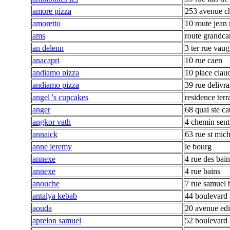
amore pizza
253 avenue c
amoretto
10 route jean 
ams
route grandc
an delenn
3 ter rue vau
anacapri
10 rue caen
andiamo pizza
10 place clau
andiamo pizza
39 rue delivr
angel 's cupcakes
residence ter
anger
68 quai ste ca
angkor vath
4 chemin sent
annaick
63 rue st mich
anne jeremy
le bourg
annexe
4 rue des bain
annexe
4 rue bains
anouche
7 rue samuel 
antalya kebab
44 boulevard a
aouda
20 avenue ed
aprelon samuel
52 boulevard