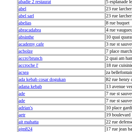
abadie 2 restaurat
5 esplanade l
abel
23 rue larcher
abel sarl
23 rue larcher
abelias
8 rue buquet
abracadabra
4 rue vaugue
absinthe
10 quai quara
academy cafe
3 rue st sauve
acbolze
7 place marc
accro'brunch
2 quai am ha
accroche l'
18 rue cuisini
acsea
za bellefontai
ada kebab cosar dogukan
82 rue henry 
adana kebab
13 avenue ve
ade
7 rue st sauve
ade
7 rue st sauve
adrian's
10 place gard
aetr
19 boulevard 
ait mahatta
22 rue defens
ajm824
17 rue jean ba