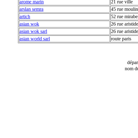
arome marin
21 rue ville
arslan semra
45 rue mouli
artich
52 rue mirab
asian wok
26 rue aristid
asian wok sarl
26 rue aristid
asian world sarl
route paris
dépa
nom du