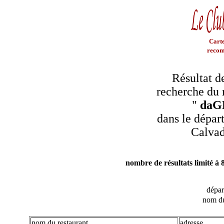
Carte
recom
Résultat d
recherche du 
"
daG
dans le dépar
Calva
nombre de résultats limité à 
dépa
nom du
nom du restaurant
adresse