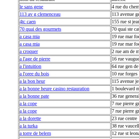
le sans gene
4 rue du chem
113 av g clemenceau
113 avenue g
4tc caen
155 rue st jea
70 quai des gourmets
70 quai ste ca
a casa mia
19 rue mar fo
a casa mia
19 rue mar fo
a croquer
2 rue am de m
a l'age de pierre
16 rue vaugu
a l'intuition
64 rue gen de
a l'oree du bois
10 rue forges
a la bon heur
115 avenue je
a la bonne heure casino restauration
1 boulevard m
a la bonne pate
36 rue general
a la cope
7 rue pierre g
a la cope
7 rue pierre g
a la dorette
23 rue centre
a la turka
38 rue vaucel
a torre de belem
12 rue st leon