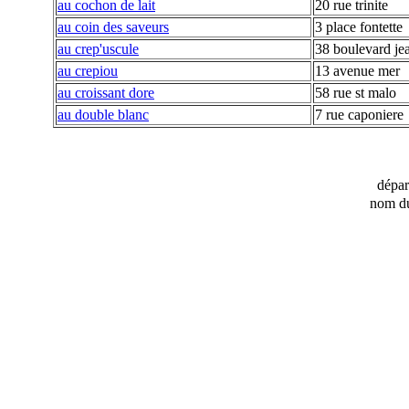
au cochon de lait
20 rue trinite
au coin des saveurs
3 place fontette
au crep'uscule
38 boulevard je
au crepiou
13 avenue mer
au croissant dore
58 rue st malo
au double blanc
7 rue caponiere
dépa
nom du