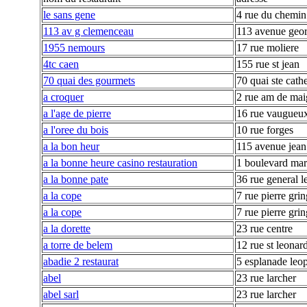
le sans gene
4 rue du chemin
113 av g clemenceau
113 avenue geo
1955 nemours
17 rue moliere
4tc caen
155 rue st jean
70 quai des gourmets
70 quai ste cath
a croquer
2 rue am de mai
a l'age de pierre
16 rue vaugueu
a l'oree du bois
10 rue forges
a la bon heur
115 avenue jean
a la bonne heure casino restauration
1 boulevard mar
a la bonne pate
36 rue general l
a la cope
7 rue pierre grin
a la cope
7 rue pierre grin
a la dorette
23 rue centre
a torre de belem
12 rue st leonar
abadie 2 restaurat
5 esplanade leo
abel
23 rue larcher
abel sarl
23 rue larcher