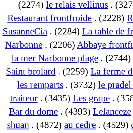
(2274)
le relais vellinus
. (32
Restaurant frontfroide
. (2228)
R
SusanneCia
. (2284)
La table de f
Narbonne
. (2206)
Abbaye frontf
la mer Narbonne plage
. (2744
Saint brolard
. (2259)
La ferme d
les remparts
. (3732)
le pradel
traiteur
. (3435)
Les grape
. (35
Bar du dome
. (4393)
Lelanceze
shuan
. (4872)
au cedre
. (4529)