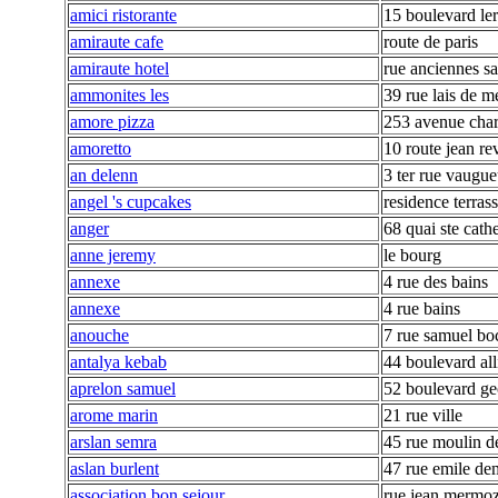
amici ristorante
15 boulevard le
amiraute cafe
route de paris
amiraute hotel
rue anciennes sa
ammonites les
39 rue lais de m
amore pizza
253 avenue char
amoretto
10 route jean re
an delenn
3 ter rue vaugu
angel 's cupcakes
residence terras
anger
68 quai ste cath
anne jeremy
le bourg
annexe
4 rue des bains
annexe
4 rue bains
anouche
7 rue samuel bo
antalya kebab
44 boulevard all
aprelon samuel
52 boulevard g
arome marin
21 rue ville
arslan semra
45 rue moulin d
aslan burlent
47 rue emile d
association bon sejour
rue jean mermo