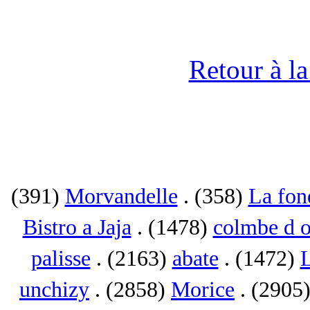
Retour à l
(391)
Morvandelle
. (358)
La fon
Bistro a Jaja
. (1478)
colmbe d o
palisse
. (2163)
abate
. (1472)
L
unchizy
. (2858)
Morice
. (2905