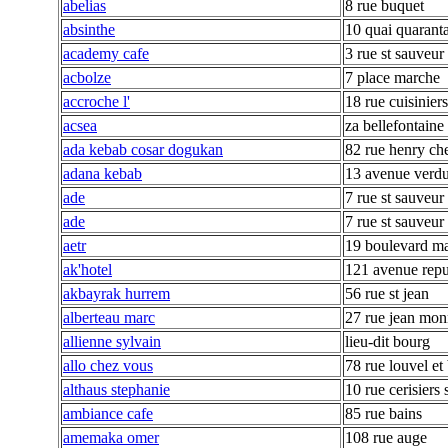
abelias
8 rue buquet
absinthe
10 quai quarant
academy cafe
3 rue st sauveur
acbolze
7 place marche
accroche l'
18 rue cuisiniers
acsea
za bellefontaine
ada kebab cosar dogukan
82 rue henry ch
adana kebab
13 avenue verd
ade
7 rue st sauveur
ade
7 rue st sauveur
aetr
19 boulevard ma
ak'hotel
121 avenue repu
akbayrak hurrem
56 rue st jean
alberteau marc
27 rue jean mon
allienne sylvain
lieu-dit bourg
allo chez vous
78 rue louvel et 
althaus stephanie
10 rue cerisiers
ambiance cafe
85 rue bains
amemaka omer
108 rue auge