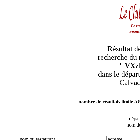
Carte
recom
Résultat d
recherche du 
"
VXz
dans le dépar
Calva
nombre de résultats limité à 
dépa
nom du
nom du restaurant
adresse