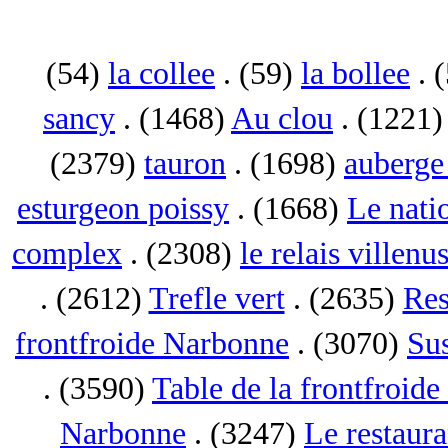
(54)
la collee
. (59)
la bollee
. 
sancy
. (1468)
Au clou
. (1221
(2379)
tauron
. (1698)
auberge 
esturgeon poissy
. (1668)
Le nati
complex
. (2308)
le relais villenu
. (2612)
Trefle vert
. (2635)
Res
frontfroide Narbonne
. (3070)
Su
. (3590)
Table de la frontfroid
Narbonne
. (3247)
Le restaur