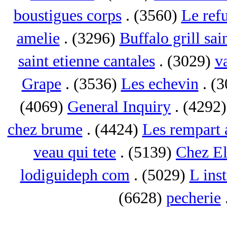
boustigues corps
. (3560)
Le ref
amelie
. (3296)
Buffalo grill sai
saint etienne cantales
. (3029)
va
Grape
. (3536)
Les echevin
. (
(4069)
General Inquiry
. (4292
chez brume
. (4424)
Les rempart 
veau qui tete
. (5139)
Chez El
lodiguideph com
. (5029)
L inst
(6628)
pecherie