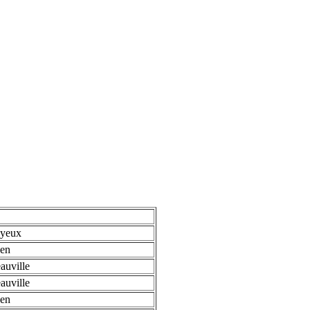
yeux
en
auville
auville
en