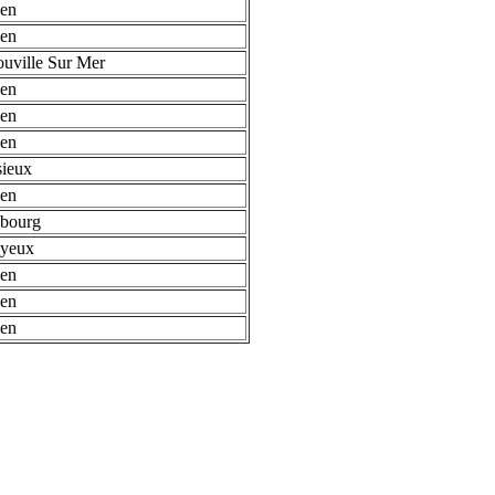
en
en
uville Sur Mer
en
en
en
sieux
en
bourg
yeux
en
en
en