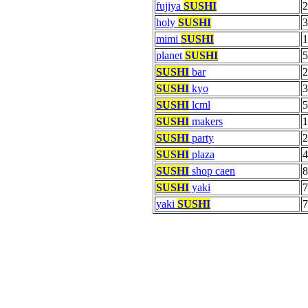
fujiya
SUSHI
2
holy
SUSHI
3
mimi
SUSHI
1
planet
SUSHI
5
SUSHI
bar
2
SUSHI
kyo
3
SUSHI
lcml
5
SUSHI
makers
1
SUSHI
party
2
SUSHI
plaza
4
SUSHI
shop caen
8
SUSHI
yaki
7
yaki
SUSHI
7