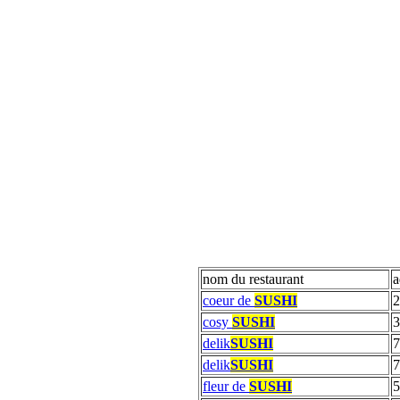
nom du restaurant
a
coeur de
SUSHI
2
cosy
SUSHI
3
delik
SUSHI
7
delik
SUSHI
7
fleur de
SUSHI
5