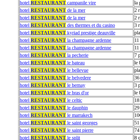
hotel
RESTAURANT
campanile vire
la
hotel
RESTAURANT
de la mer
2 
hotel
RESTAURANT
de la mer
2 
hotel
RESTAURANT
des thermes et du casino
3 
hotel
RESTAURANT
kyriad prestige deauville
pl
hotel
RESTAURANT
la champagne ardenne
11
hotel
RESTAURANT
la champagne ardenne
11
hotel
RESTAURANT
la pecherie
7 
hotel
RESTAURANT
le bateau
le
hotel
RESTAURANT
le bellevue
pl
hotel
RESTAURANT
le belvedere
36
hotel
RESTAURANT
le bernay
3 
hotel
RESTAURANT
le bras d'or
le
hotel
RESTAURANT
le celtic
18
hotel
RESTAURANT
le dauphin
29
hotel
RESTAURANT
le marrakech
10
hotel
RESTAURANT
le saint georges
51
hotel
RESTAURANT
le saint pierre
74
hotel
RESTAURANT
le split
8 