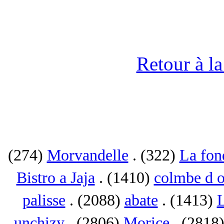
Retour à l
(274)
Morvandelle
. (322)
La fon
Bistro a Jaja
. (1410)
colmbe d o
palisse
. (2088)
abate
. (1413)
L
unchizy
. (2806)
Morice
. (2818