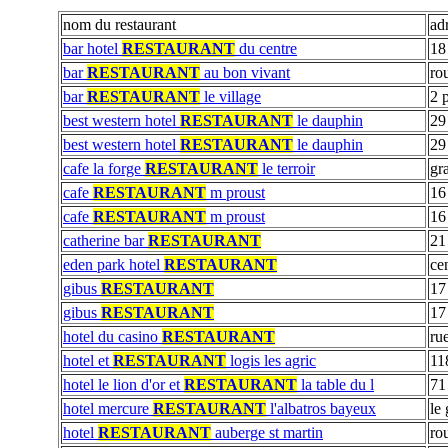
nom du restaurant
ad
bar hotel
RESTAURANT
du centre
18
bar
RESTAURANT
au bon vivant
ro
bar
RESTAURANT
le village
2 
best western hotel
RESTAURANT
le dauphin
29
best western hotel
RESTAURANT
le dauphin
29
cafe la forge
RESTAURANT
le terroir
gr
cafe
RESTAURANT
m proust
16
cafe
RESTAURANT
m proust
16
catherine bar
RESTAURANT
21
eden park hotel
RESTAURANT
cen
gibus
RESTAURANT
17 
gibus
RESTAURANT
17 
hotel du casino
RESTAURANT
ru
hotel et
RESTAURANT
logis les agric
11
hotel le lion d'or et
RESTAURANT
la table du l
71 
hotel mercure
RESTAURANT
l'albatros bayeux
le
hotel
RESTAURANT
auberge st martin
ro