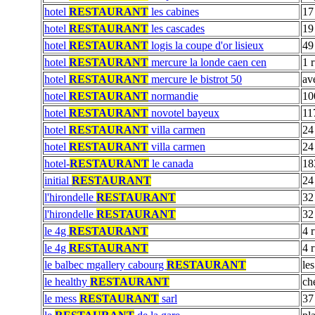
hotel
RESTAURANT
les cabines
17
hotel
RESTAURANT
les cascades
19
hotel
RESTAURANT
logis la coupe d'or lisieux
49
hotel
RESTAURANT
mercure la londe caen cen
1 
hotel
RESTAURANT
mercure le bistrot 50
av
hotel
RESTAURANT
normandie
10
hotel
RESTAURANT
novotel bayeux
117
hotel
RESTAURANT
villa carmen
24
hotel
RESTAURANT
villa carmen
24
hotel-
RESTAURANT
le canada
18
initial
RESTAURANT
24
l'hirondelle
RESTAURANT
32
l'hirondelle
RESTAURANT
32
le 4g
RESTAURANT
4 
le 4g
RESTAURANT
4 
le balbec mgallery cabourg
RESTAURANT
le
le healthy
RESTAURANT
ch
le mess
RESTAURANT
sarl
37