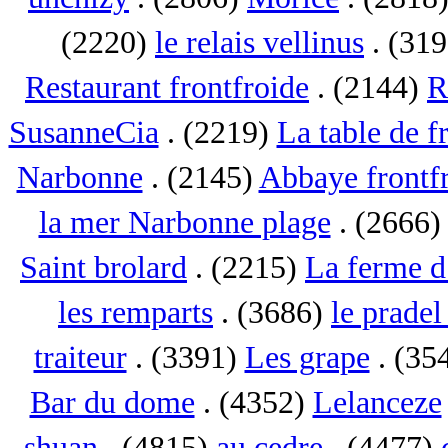
(2220)
le relais vellinus
. (31
Restaurant frontfroide
. (2144)
R
SusanneCia
. (2219)
La table de f
Narbonne
. (2145)
Abbaye frontf
la mer Narbonne plage
. (2666
Saint brolard
. (2215)
La ferme d
les remparts
. (3686)
le pradel
traiteur
. (3391)
Les grape
. (35
Bar du dome
. (4352)
Lelanceze
shuan
. (4815)
au cedre
. (4477)