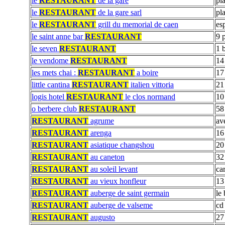
le
RESTAURANT
de la gare
pl
le
RESTAURANT
de la gare sarl
pl
le
RESTAURANT
grill du memorial de caen
es
le saint anne bar
RESTAURANT
9 
le seven
RESTAURANT
1 
le vendome
RESTAURANT
14
les mets chai :
RESTAURANT
a boire
17
little cantina
RESTAURANT
italien vittoria
21
logis hotel
RESTAURANT
le clos normand
10
o berbere club
RESTAURANT
58
RESTAURANT
agrume
av
RESTAURANT
arenga
16
RESTAURANT
asiatique changshou
20
RESTAURANT
au caneton
32
RESTAURANT
au soleil levant
car
RESTAURANT
au vieux honfleur
13
RESTAURANT
auberge de saint germain
le
RESTAURANT
auberge de valseme
cd
RESTAURANT
augusto
27