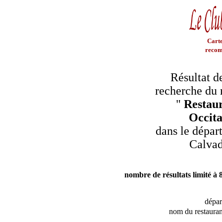
Carte
recom
Résultat d
recherche du 
"
Restaur
Occit
dans le dépar
Calva
nombre de résultats limité à 
dépa
nom du restauran