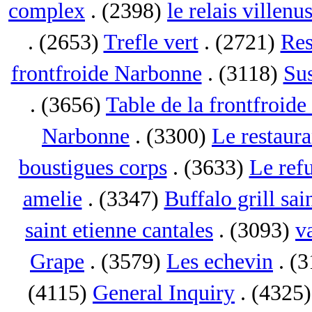
complex
. (2398)
le relais villenu
. (2653)
Trefle vert
. (2721)
Res
frontfroide Narbonne
. (3118)
Su
. (3656)
Table de la frontfroid
Narbonne
. (3300)
Le restaur
boustigues corps
. (3633)
Le ref
amelie
. (3347)
Buffalo grill sai
saint etienne cantales
. (3093)
va
Grape
. (3579)
Les echevin
. (
(4115)
General Inquiry
. (4325