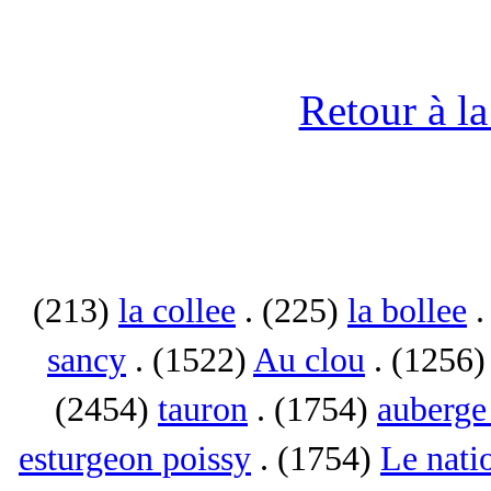
Retour à l
(213)
la collee
. (225)
la bollee
.
sancy
. (1522)
Au clou
. (1256
(2454)
tauron
. (1754)
auberge 
esturgeon poissy
. (1754)
Le nati