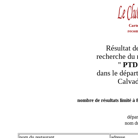
Carte
recom
Résultat d
recherche du 
"
PTD
dans le dépar
Calva
nombre de résultats limité à 
dépa
nom du
nom du restaurant
adresse