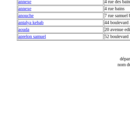
annexe
4 rue des bain
annexe
4 rue bains
anouche
7 rue samuel 
antalya kebab
44 boulevard a
aouda
20 avenue ed
aprelon samuel
52 boulevard
dépa
nom du