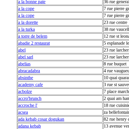
a la bonne pate
36 rue general
a la cope
7 rue pierre g
a la cope
7 rue pierre g
a la dorette
23 rue centre
a la turka
38 rue vaucel
a torre de belem
12 rue st leon
abadie 2 restaurat
5 esplanade l
abel
23 rue larcher
abel sarl
23 rue larcher
abelias
8 rue buquet
abracadabra
4 rue vaugue
absinthe
10 quai quara
academy cafe
3 rue st sauve
acbolze
7 place marc
accro'brunch
2 quai am ha
accroche l'
18 rue cuisini
acsea
za bellefontai
ada kebab cosar dogukan
82 rue henry 
adana kebab
13 avenue ve