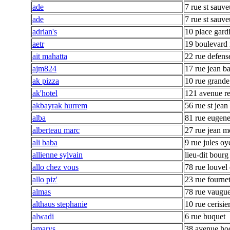
ade
7 rue st sauve
ade
7 rue st sauve
adrian's
10 place gard
aetr
19 boulevard 
ait mahatta
22 rue defens
ajm824
17 rue jean ba
ak pizza
10 rue grande
ak'hotel
121 avenue r
akbayrak hurrem
56 rue st jean
alba
81 rue eugene
alberteau marc
27 rue jean m
ali baba
9 rue jules oy
allienne sylvain
lieu-dit bourg
allo chez vous
78 rue louvel 
allo piz'
23 rue fourne
almas
78 rue vaugu
althaus stephanie
10 rue cerisie
alwadi
6 rue buquet
amarys
38 avenue hoc