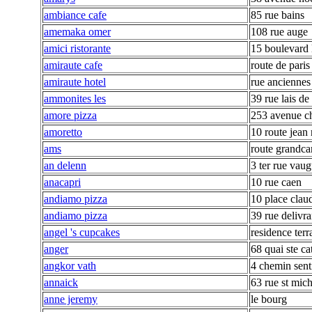
ambiance cafe
85 rue bains
amemaka omer
108 rue auge
amici ristorante
15 boulevard 
amiraute cafe
route de paris
amiraute hotel
rue anciennes 
ammonites les
39 rue lais de
amore pizza
253 avenue c
amoretto
10 route jean 
ams
route grandc
an delenn
3 ter rue vau
anacapri
10 rue caen
andiamo pizza
10 place clau
andiamo pizza
39 rue delivr
angel 's cupcakes
residence ter
anger
68 quai ste ca
angkor vath
4 chemin sent
annaick
63 rue st mich
anne jeremy
le bourg