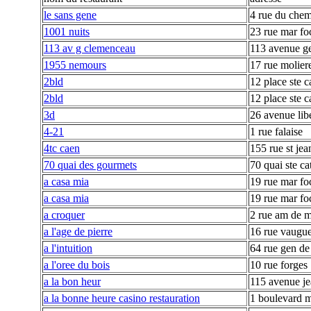
le sans gene
4 rue du chem
1001 nuits
23 rue mar fo
113 av g clemenceau
113 avenue g
1955 nemours
17 rue molier
2bld
12 place ste c
2bld
12 place ste c
3d
26 avenue lib
4-21
1 rue falaise
4tc caen
155 rue st jea
70 quai des gourmets
70 quai ste ca
a casa mia
19 rue mar fo
a casa mia
19 rue mar fo
a croquer
2 rue am de m
a l'age de pierre
16 rue vaugu
a l'intuition
64 rue gen de
a l'oree du bois
10 rue forges
a la bon heur
115 avenue je
a la bonne heure casino restauration
1 boulevard m