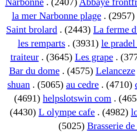
Narbonne
. (2407)
Abbaye frontf
la mer Narbonne plage
. (2957
Saint brolard
. (2443)
La ferme d
les remparts
. (3931)
le pradel
traiteur
. (3645)
Les grape
. (37
Bar du dome
. (4575)
Lelanceze
shuan
. (5065)
au cedre
. (4710)
(4691)
helpslotswin com
. (46
(4430)
L olympe cafe
. (4982)
l
(5025)
Brasserie de