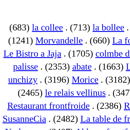
(683)
la collee
. (713)
la bollee
.
(1241)
Morvandelle
. (660)
La f
Le Bistro a Jaja
. (1705)
colmbe d
palisse
. (2353)
abate
. (1663)
L
unchizy
. (3196)
Morice
. (3182
(2465)
le relais vellinus
. (34
Restaurant frontfroide
. (2386)
R
SusanneCia
. (2482)
La table de f