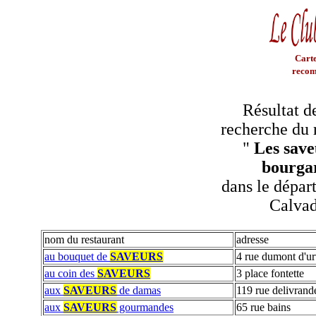
Carte
recom
Résultat d
recherche du 
"
Les save
bourga
dans le dépar
Calva
nom du restaurant
adresse
au bouquet de
SAVEURS
4 rue dumont d'ur
au coin des
SAVEURS
3 place fontette
aux
SAVEURS
de damas
119 rue delivrand
aux
SAVEURS
gourmandes
65 rue bains