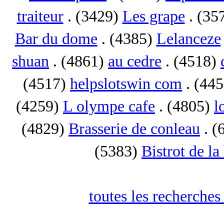
traiteur
. (3429)
Les grape
. (35
Bar du dome
. (4385)
Lelanceze
shuan
. (4861)
au cedre
. (4518)
(4517)
helpslotswin com
. (44
(4259)
L olympe cafe
. (4805)
l
(4829)
Brasserie de conleau
. (
(5383)
Bistrot de la
toutes les recherches