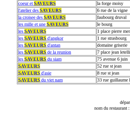
coeur et
SAVEURS
la forge moisy
l'atelier des
SAVEURS
6 rue de la vigne
la croisee des
SAVEURS
faubourg druval
les mille et une
SAVEURS
le bourg
les
SAVEURS
1 place pierre me
les
SAVEURS
d'angkor
1 rue strasbourg
les
SAVEURS
d'antan
domaine griserie
les
SAVEURS
de la reunion
7 place jean letell
les
SAVEURS
du siam
75 avenue 6 juin
SAVEURS
52 rue st jean
SAVEURS
d'asie
8 rue st jean
SAVEURS
du viet nam
33 rue guillaume 
dépa
nom du restaurant 