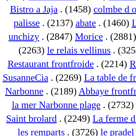
Bistro a Jaja
. (1458)
colmbe d o
palisse
. (2137)
abate
. (1460)
L
unchizy
. (2847)
Morice
. (2881
(2263)
le relais vellinus
. (32
Restaurant frontfroide
. (2214)
R
SusanneCia
. (2269)
La table de f
Narbonne
. (2189)
Abbaye frontf
la mer Narbonne plage
. (2732
Saint brolard
. (2249)
La ferme d
les remparts
. (3726)
le pradel