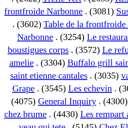
frontfroide Narbonne
. (3081)
Su
. (3602)
Table de la frontfroid
Narbonne
. (3254)
Le restaur
boustigues corps
. (3572)
Le ref
amelie
. (3304)
Buffalo grill sai
saint etienne cantales
. (3035)
va
Grape
. (3545)
Les echevin
. (
(4075)
General Inquiry
. (4300
chez brume
. (4430)
Les rempart 
veau qui tete
. (5145)
Chez El