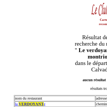
Carte
recom
Résultat d
recherche du 
"
Le verdoya
montri
dans le dépar
Calva
aucun résultat
résultats t
nom du restaurant
adresse
la
VERDOYANT
e
chemin 