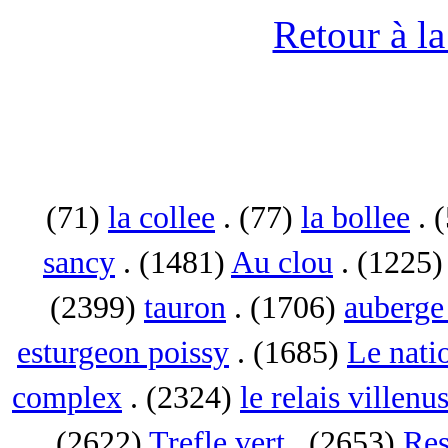
Retour à l
(71)
la collee
. (77)
la bollee
. 
sancy
. (1481)
Au clou
. (1225
(2399)
tauron
. (1706)
auberge 
esturgeon poissy
. (1685)
Le nati
complex
. (2324)
le relais villenu
. (2622)
Trefle vert
. (2653)
Res