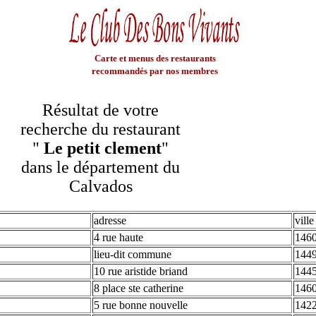
Carte et menus des restaurants
recommandés par nos membres
Résultat de votre
recherche du restaurant
"
Le petit clement
"
dans le département du
Calvados
adresse
ville
4 rue haute
1460
lieu-dit commune
1449
10 rue aristide briand
144
8 place ste catherine
1460
5 rue bonne nouvelle
1422