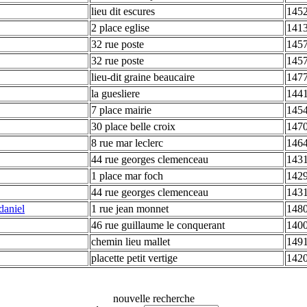
lieu dit escures
145
2 place eglise
1413
32 rue poste
1457
32 rue poste
1457
lieu-dit graine beaucaire
1477
la guesliere
1441
7 place mairie
1454
30 place belle croix
1470
8 rue mar leclerc
1464
44 rue georges clemenceau
1431
1 place mar foch
142
44 rue georges clemenceau
1431
daniel
1 rue jean monnet
148
46 rue guillaume le conquerant
140
chemin lieu mallet
1491
placette petit vertige
1420
nouvelle recherche