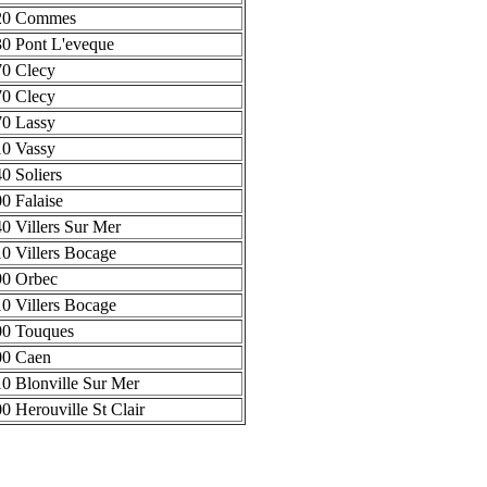
20 Commes
0 Pont L'eveque
0 Clecy
0 Clecy
0 Lassy
0 Vassy
0 Soliers
0 Falaise
0 Villers Sur Mer
0 Villers Bocage
90 Orbec
0 Villers Bocage
00 Touques
00 Caen
0 Blonville Sur Mer
0 Herouville St Clair