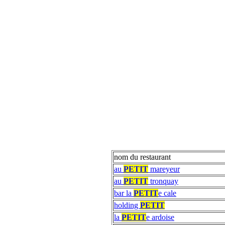
nom du restaurant
au
PETIT
mareyeur
au
PETIT
tronquay
bar la
PETIT
e cale
holding
PETIT
la
PETIT
e ardoise