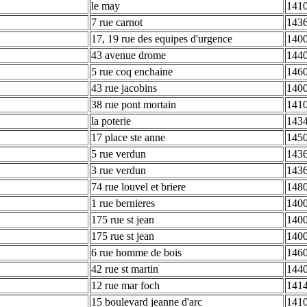
le may
1410
7 rue carnot
1436
17, 19 rue des equipes d'urgence
140
43 avenue drome
1440
5 rue coq enchaine
1460
43 rue jacobins
140
38 rue pont mortain
1410
la poterie
1434
17 place ste anne
1450
5 rue verdun
1436
3 rue verdun
1436
74 rue louvel et briere
148
1 rue bernieres
140
175 rue st jean
140
175 rue st jean
140
6 rue homme de bois
1460
42 rue st martin
144
12 rue mar foch
1414
15 boulevard jeanne d'arc
1410