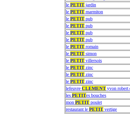
le
PETIT
jardin
le
PETIT
marmiton
le
PETIT
pub
le
PETIT
pub
le
PETIT
pub
le
PETIT
pub
le
PETIT
romain
le
PETIT
simon
le
PETIT
villersois
le
PETIT
zinc
le
PETIT
zinc
le
PETIT
zinc
lefeuvre
CLEMENT
yvon robert 
les
PETIT
es bouches
mon
PETIT
poulet
restaurant le
PETIT
vertige