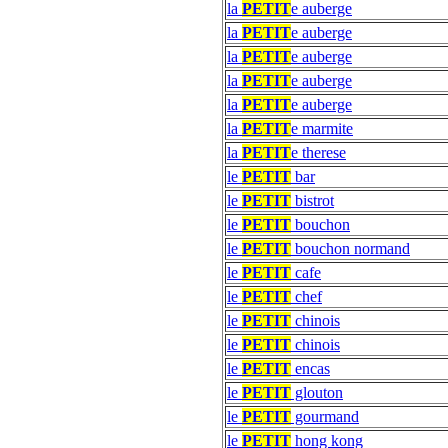
la
PETIT
e auberge
la
PETIT
e auberge
la
PETIT
e auberge
la
PETIT
e auberge
la
PETIT
e auberge
la
PETIT
e marmite
la
PETIT
e therese
le
PETIT
bar
le
PETIT
bistrot
le
PETIT
bouchon
le
PETIT
bouchon normand
le
PETIT
cafe
le
PETIT
chef
le
PETIT
chinois
le
PETIT
chinois
le
PETIT
encas
le
PETIT
glouton
le
PETIT
gourmand
le
PETIT
hong kong