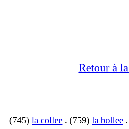
Retour à l
(745)
la collee
. (759)
la bollee
.