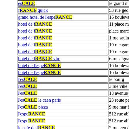
es
CALE
le grand if 
f
RANCE
quick
53 rue geo
grand hotel de l'espe
RANCE
16 bouleva
hotel de f
RANCE
11 place m
hotel de f
RANCE
place mar
hotel de f
RANCE
1 rue sauln
hotel de f
RANCE
10 rue gar
hotel de f
RANCE
10 rue gar
hotel de f
RANCE
vire
6 rue aign
hotel de l'espe
RANCE
16 bouleva
hotel de l'espe
RANCE
16 bouleva
l'es
CALE
le bourg
l'es
CALE
3 rue ville
l'es
CALE
18 avenue 
l'es
CALE
le caen paris
23 route pa
l'es
CALE
pizza
9 rue mar 
l'espe
RANCE
512 rue ab
l'espe
RANCE
512 rue ab
le cafe de f
RANCE
2 rue gen 