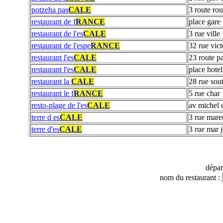
potzeha pas
CALE
3 route ro
restaurant de f
RANCE
place gare
restaurant de l'es
CALE
3 rue ville
restaurant de l'espe
RANCE
32 rue vic
restaurant l'es
CALE
23 route pa
restaurant l'es
CALE
place hotel
restaurant la
CALE
28 rue so
restaurant le f
RANCE
5 rue char
resto-plage de l'es
CALE
av michel 
terre d es
CALE
3 rue marec
terre d'es
CALE
3 rue mar j
dépa
nom du restaurant :