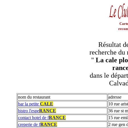
Carte
recom
Résultat d
recherche du 
"
La cale plo
ranc
dans le dépar
Calva
nom du restaurant
adresse
bar la petite
CALE
10 rue aris
bistro l'espe
RANCE
36 rue st m
contact hotel de f
RANCE
15 rue em
creperie de f
RANCE
2 rue gen 