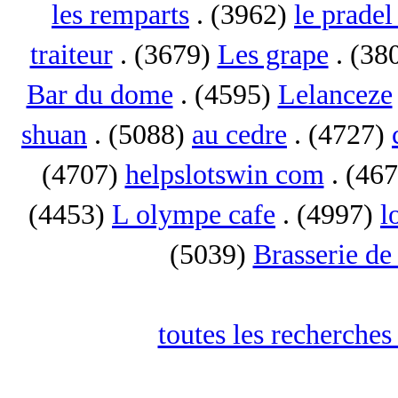
les remparts
. (3962)
le pradel
traiteur
. (3679)
Les grape
. (38
Bar du dome
. (4595)
Lelanceze
shuan
. (5088)
au cedre
. (4727)
(4707)
helpslotswin com
. (46
(4453)
L olympe cafe
. (4997)
l
(5039)
Brasserie de
toutes les recherches