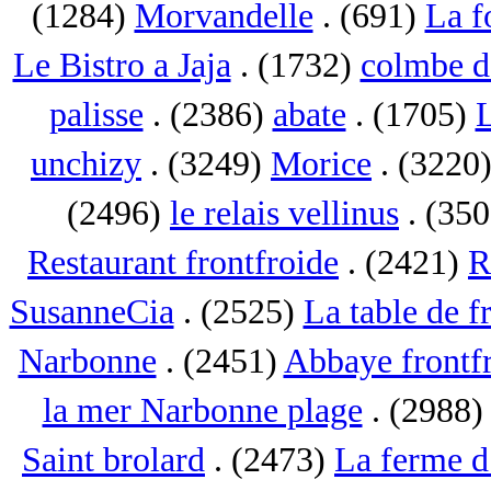
(1284)
Morvandelle
. (691)
La f
Le Bistro a Jaja
. (1732)
colmbe d
palisse
. (2386)
abate
. (1705)
L
unchizy
. (3249)
Morice
. (3220
(2496)
le relais vellinus
. (35
Restaurant frontfroide
. (2421)
R
SusanneCia
. (2525)
La table de f
Narbonne
. (2451)
Abbaye frontf
la mer Narbonne plage
. (2988
Saint brolard
. (2473)
La ferme d