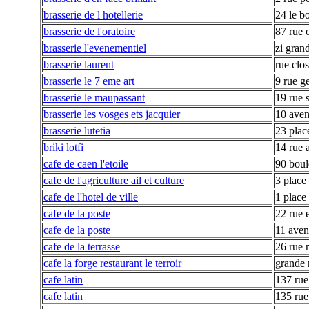
brasserie de l hotellerie
24 le b
brasserie de l'oratoire
87 rue 
brasserie l'evenementiel
zi grand
brasserie laurent
rue clo
brasserie le 7 eme art
9 rue 
brasserie le maupassant
19 rue s
brasserie les vosges ets jacquier
10 aven
brasserie lutetia
23 plac
briki lotfi
14 rue 
cafe de caen l'etoile
90 boul
cafe de l'agriculture ail et culture
3 place
cafe de l'hotel de ville
1 place 
cafe de la poste
22 rue 
cafe de la poste
11 aven
cafe de la terrasse
26 rue 
cafe la forge restaurant le terroir
grande 
cafe latin
137 rue 
cafe latin
135 rue 