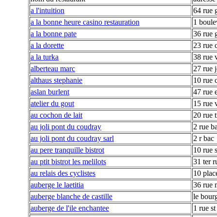
a l'intuition
64 rue 
a la bonne heure casino restauration
1 boule
a la bonne pate
36 rue 
a la dorette
23 rue 
a la turka
38 rue 
alberteau marc
27 rue 
althaus stephanie
10 rue c
aslan burlent
47 rue 
atelier du gout
15 rue 
au cochon de lait
20 rue t
au joli pont du coudray
2 rue b
au joli pont du coudray sarl
2 r bac
au pere tranquille bistrot
10 rue s
au ptit bistrot les melilots
31 ter r
au relais des cyclistes
10 plac
auberge le laetitia
36 rue 
auberge blanche de castille
le bour
auberge de l'ile enchantee
1 rue st