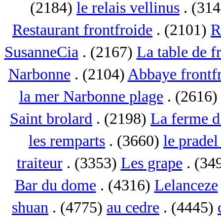
(2184)
le relais vellinus
. (31
Restaurant frontfroide
. (2101)
R
SusanneCia
. (2167)
La table de f
Narbonne
. (2104)
Abbaye frontf
la mer Narbonne plage
. (2616
Saint brolard
. (2198)
La ferme d
les remparts
. (3660)
le pradel
traiteur
. (3353)
Les grape
. (34
Bar du dome
. (4316)
Lelanceze
shuan
. (4775)
au cedre
. (4445)