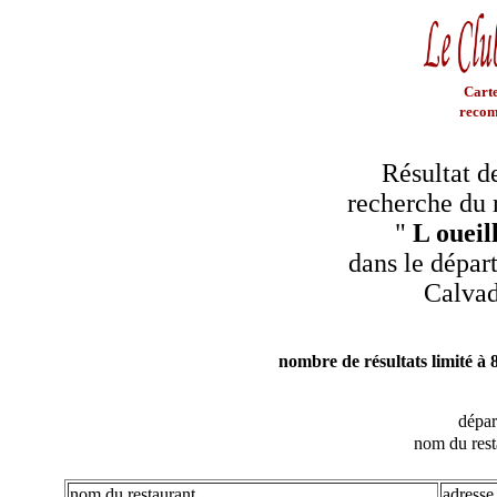
Carte
recom
Résultat d
recherche du 
"
L oueill
dans le dépar
Calva
nombre de résultats limité à 
dépa
nom du rest
nom du restaurant
adresse