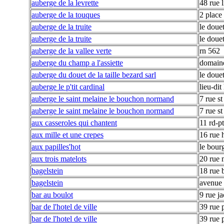
auberge de la levrette
48 rue l
auberge de la touques
2 place 
auberge de la truite
le douet
auberge de la truite
le douet
auberge de la vallee verte
rn 562
auberge du champ a l'assiette
domaine
auberge du douet de la taille bezard sarl
le douet
auberge le p'tit cardinal
lieu-di
auberge le saint melaine le bouchon normand
7 rue s
auberge le saint melaine le bouchon normand
7 rue s
aux casseroles qui chantent
11 rd-p
aux mille et une crepes
16 rue 
aux papilles'hot
le bour
aux trois matelots
20 rue 
bagelstein
18 rue 
bagelstein
avenue
bar au boulot
9 rue j
bar de l'hotel de ville
39 rue 
bar de l'hotel de ville
39 rue 