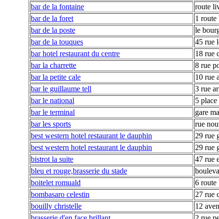
bar de la fontaine
route li
bar de la foret
1 route
bar de la poste
le bour
bar de la touques
45 rue l
bar hotel restaurant du centre
18 rue 
bar la charrette
8 rue p
bar la petite cale
10 rue a
bar le guillaume tell
3 rue a
bar le national
5 place
bar le terminal
gare ma
bar les sports
rue nou
best western hotel restaurant le dauphin
29 rue 
best western hotel restaurant le dauphin
29 rue 
bistrot la suite
47 rue 
bleu et rouge,brasserie du stade
boulev
boitelet romuald
6 route
bombasaro celestin
27 rue 
bouilly christelle
12 aven
brasserie d'en face brillant
2 rue pe