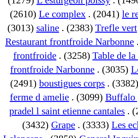
(1279)
L esturgeon poissy
. (149
(2610)
Le complex
. (2041)
le r
(3013)
saline
. (2383)
Trefle vert
Restaurant frontfroide Narbonne
frontfroide
. (3258)
Table de la
frontfroide Narbonne
. (3035)
L
(2491)
boustigues corps
. (3382
ferme d amelie
. (3099)
Buffalo 
pradel l saint etienne cantales
. 
(3432)
Grape
. (3333)
Les ec