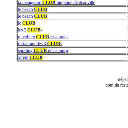
la mangeoire
CLUB
hippique de deauville
le beach
CLUB
le beach
CLUB
le
CLUB
les 2
CLUB
s
o berbere
CLUB
restaurant
restaurant des 3
CLUB
s
sporting
CLUB
de cabourg
xtrem
CLUB
dépa
nom du resta