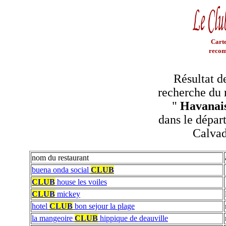
Carte
recom
Résultat d
recherche du 
"
Havanais
dans le dépar
Calva
nom du restaurant
buena onda social
CLUB
CLUB
house les voiles
CLUB
mickey
hotel
CLUB
bon sejour la plage
la mangeoire
CLUB
hippique de deauville