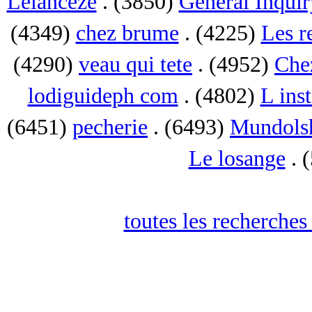
Lelanceze
. (3850)
General Inquir
(4349)
chez brume
. (4225)
Les r
(4290)
veau qui tete
. (4952)
Che
lodiguideph com
. (4802)
L inst
(6451)
pecherie
. (6493)
Mundols
Le losange
. 
toutes les recherches