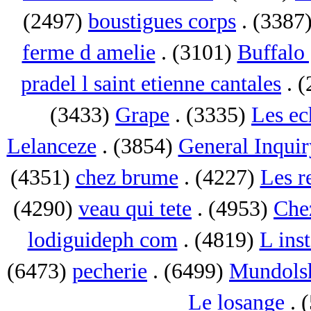
(2497)
boustigues corps
. (3387
ferme d amelie
. (3101)
Buffalo 
pradel l saint etienne cantales
. 
(3433)
Grape
. (3335)
Les ec
Lelanceze
. (3854)
General Inquir
(4351)
chez brume
. (4227)
Les r
(4290)
veau qui tete
. (4953)
Che
lodiguideph com
. (4819)
L inst
(6473)
pecherie
. (6499)
Mundols
Le losange
. 