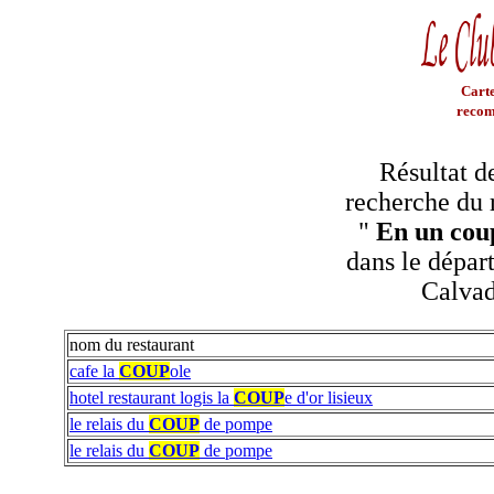
Carte
recom
Résultat d
recherche du 
"
En un coup
dans le dépar
Calva
nom du restaurant
cafe la
COUP
ole
hotel restaurant logis la
COUP
e d'or lisieux
le relais du
COUP
de pompe
le relais du
COUP
de pompe