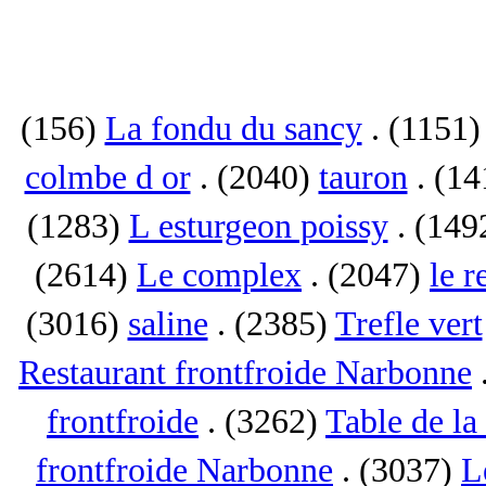
(156)
La fondu du sancy
. (1151
colmbe d or
. (2040)
tauron
. (1
(1283)
L esturgeon poissy
. (149
(2614)
Le complex
. (2047)
le r
(3016)
saline
. (2385)
Trefle vert
Restaurant frontfroide Narbonne
frontfroide
. (3262)
Table de la
frontfroide Narbonne
. (3037)
L