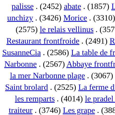
palisse
. (2452)
abate
. (1857)
L
unchizy
. (3426)
Morice
. (3310
(2575)
le relais vellinus
. (35
Restaurant frontfroide
. (2491)
R
SusanneCia
. (2586)
La table de f
Narbonne
. (2567)
Abbaye frontf
la mer Narbonne plage
. (3067
Saint brolard
. (2525)
La ferme d
les remparts
. (4014)
le pradel
traiteur
. (3746)
Les grape
. (38