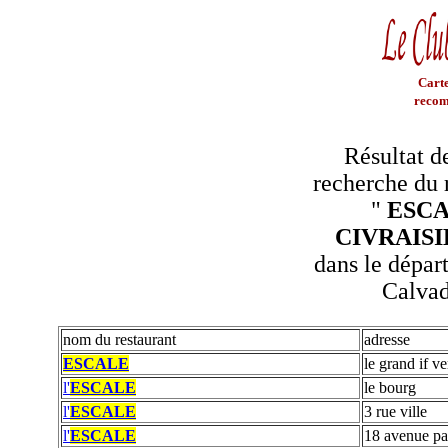
Carte
recom
Résultat d
recherche du 
"
ESC
CIVRAIS
dans le dépar
Calva
nom du restaurant
adresse
ESCALE
le grand if ve
l'
ESCALE
le bourg
l'
ESCALE
3 rue ville
l'
ESCALE
18 avenue pa