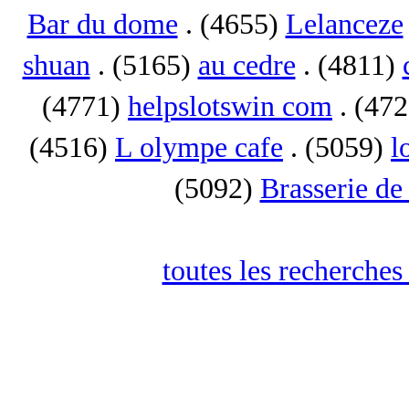
Bar du dome
. (4655)
Lelanceze
shuan
. (5165)
au cedre
. (4811)
(4771)
helpslotswin com
. (47
(4516)
L olympe cafe
. (5059)
l
(5092)
Brasserie de
toutes les recherches