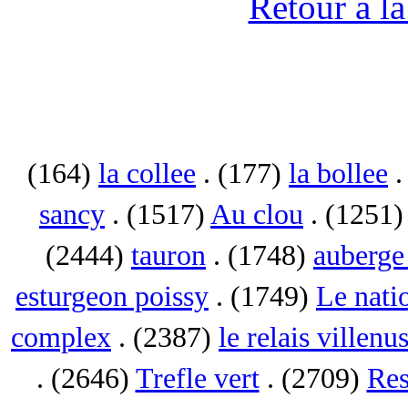
Retour à l
(164)
la collee
. (177)
la bollee
.
sancy
. (1517)
Au clou
. (1251
(2444)
tauron
. (1748)
auberge 
esturgeon poissy
. (1749)
Le nati
complex
. (2387)
le relais villenu
. (2646)
Trefle vert
. (2709)
Res