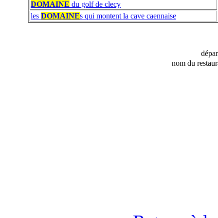
DOMAINE
du golf de clecy
les
DOMAINE
s qui montent la cave caennaise
dépa
nom du restaur