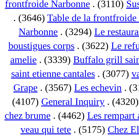
frontfroide Narbonne
. (3110)
Su
. (3646)
Table de la frontfroid
Narbonne
. (3294)
Le restaur
boustigues corps
. (3622)
Le ref
amelie
. (3339)
Buffalo grill sai
saint etienne cantales
. (3077)
va
Grape
. (3567)
Les echevin
. (
(4107)
General Inquiry
. (4320
chez brume
. (4462)
Les rempart 
veau qui tete
. (5175)
Chez El