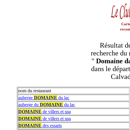
Carte
recom
Résultat d
recherche du 
"
Domaine da
dans le dépar
Calva
nom du restaurant
auberge
DOMAINE
du lac
auberge du
DOMAINE
du lac
DOMAINE
de villers et spa
DOMAINE
de villers et spa
DOMAINE
des essarts