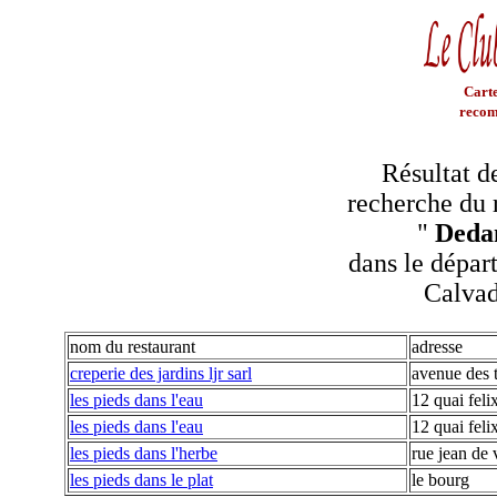
Carte
recom
Résultat d
recherche du 
"
Deda
dans le dépar
Calva
nom du restaurant
adresse
creperie des jardins ljr sarl
avenue des t
les pieds dans l'eau
12 quai feli
les pieds dans l'eau
12 quai feli
les pieds dans l'herbe
rue jean de 
les pieds dans le plat
le bourg