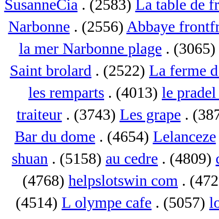
SusanneCia
. (2583)
La table de f
Narbonne
. (2556)
Abbaye frontf
la mer Narbonne plage
. (3065
Saint brolard
. (2522)
La ferme d
les remparts
. (4013)
le pradel
traiteur
. (3743)
Les grape
. (38
Bar du dome
. (4654)
Lelanceze
shuan
. (5158)
au cedre
. (4809)
(4768)
helpslotswin com
. (47
(4514)
L olympe cafe
. (5057)
l