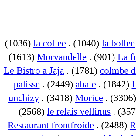
(1036)
la collee
. (1040)
la bollee
(1613)
Morvandelle
. (901)
La f
Le Bistro a Jaja
. (1781)
colmbe d
palisse
. (2449)
abate
. (1842)
L
unchizy
. (3418)
Morice
. (3306
(2568)
le relais vellinus
. (35
Restaurant frontfroide
. (2488)
R