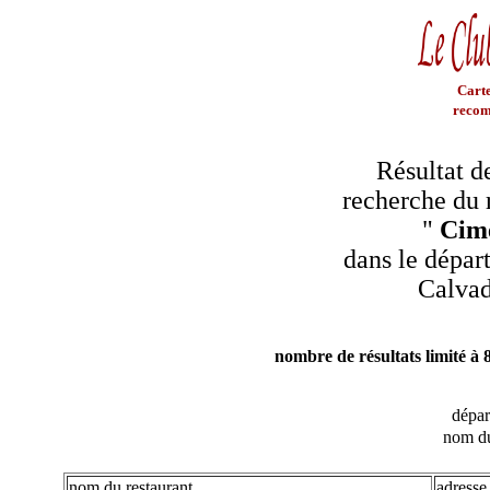
Carte
recom
Résultat d
recherche du 
"
Cim
dans le dépar
Calva
nombre de résultats limité à 
dépa
nom du
nom du restaurant
adresse