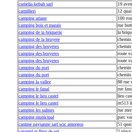
camelia kebab sarl
19 aven
camillieri
12 quai
camping ariane
100 rou
camping bois et marais
rue butt
camping de la briquerie
la briqu
camping de la bruyere
chemin 
camping des bruyeres
chemin 
camping des bruyeres
route va
camping des bruyeres
route va
camping du port
chemin 
camping du port
chemin 
camping la vallee
88 rue 
camping le fanal
rue fana
camping le lieu castel
lieu cas
camping le lieu castel
rn513 li
camping les salines
rue mer
camping municipal
parc va
cantine paysanne sarl scic amorgos
51 quai 
caramel et fleur de sel
2 place