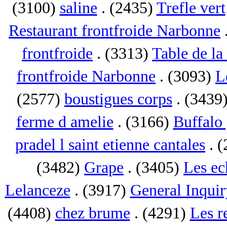
(3100)
saline
. (2435)
Trefle vert
Restaurant frontfroide Narbonne
frontfroide
. (3313)
Table de la
frontfroide Narbonne
. (3093)
L
(2577)
boustigues corps
. (3439
ferme d amelie
. (3166)
Buffalo 
pradel l saint etienne cantales
. 
(3482)
Grape
. (3405)
Les ec
Lelanceze
. (3917)
General Inquir
(4408)
chez brume
. (4291)
Les r