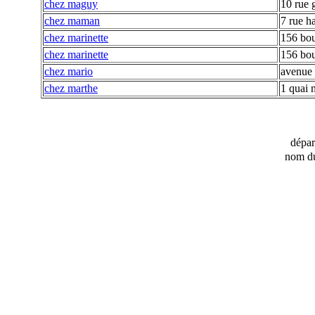
chez maguy
10 rue 
chez maman
7 rue h
chez marinette
156 bou
chez marinette
156 bou
chez mario
avenue
chez marthe
1 quai 
dépa
nom du