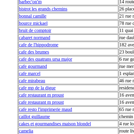
barbec'on'm
14 rout
bistrot les grands chemins
26 plac
bonnal camille
21 rue 
bource mickael
78 rue 
bruit de comptoir
11 quai 
cabaret normand
rue dau
cafe de l'hippodrome
182 ave
cafe des brumes
23 boul
cafe des quatrans ursa major
6 rue g
cafe gourmand
rue mer
cafe marcel
1 espla
cafe mirabeau
46 rue 
cafe mp de la digue
residen
cafe restaurant m proust
16 ave
cafe restaurant m proust
16 ave
cafe resto l'imprimerie maud
65 rue r
caillot guillaume
chemin
cakes et gourmandises maison blondel
4 rue lo
camelia
route li