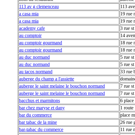
113 av g clemenceau
113 ave
a casa mia
19 rue 
a casa mia
19 rue 
academy cafe
3 rue s
au comptoir
14 ave
au comptoir gourmand
18 rue 
au comptoir gourmand
18 rue 
au duc normand
5 rue st
au duc normand
5 rue st
au tacos normand
33 rue 
auberge du champ a l'assiette
domaine
auberge le saint melaine le bouchon normand
7 rue s
auberge le saint melaine le bouchon normand
7 rue s
bacchus et marmitons
6 place
bar chez maryse et dany
1 route 
bar du commerce
place m
bar tabac de la mine
26 rue 
bar-tabac du commerce
11 rue 