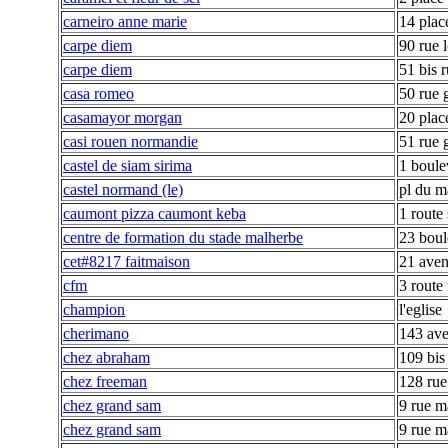
carneiro anne marie
14 place
carpe diem
90 rue l
carpe diem
51 bis r
casa romeo
50 rue 
casamayor morgan
20 plac
casi rouen normandie
51 rue 
castel de siam sirima
1 boule
castel normand (le)
pl du m
caumont pizza caumont keba
1 route 
centre de formation du stade malherbe
23 bou
cet#8217 faitmaison
21 aven
cfm
3 route
champion
l'eglise
cherimano
143 av
chez abraham
109 bis
chez freeman
128 rue 
chez grand sam
9 rue m
chez grand sam
9 rue m