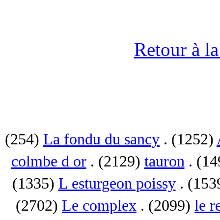
Retour à l
(254)
La fondu du sancy
. (1252)
colmbe d or
. (2129)
tauron
. (1
(1335)
L esturgeon poissy
. (153
(2702)
Le complex
. (2099)
le r