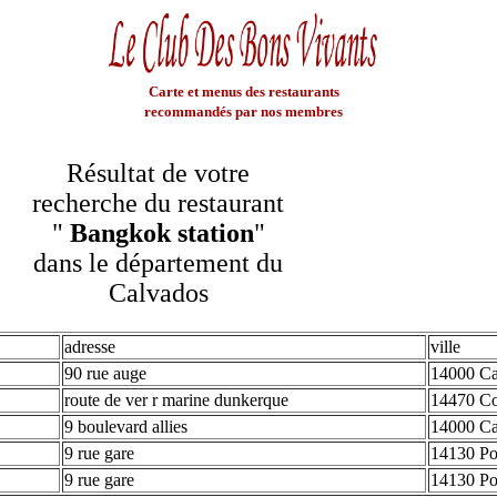
Carte et menus des restaurants
recommandés par nos membres
Résultat de votre
recherche du restaurant
"
Bangkok station
"
dans le département du
Calvados
adresse
ville
90 rue auge
14000 C
route de ver r marine dunkerque
14470 Co
9 boulevard allies
14000 C
9 rue gare
14130 Po
9 rue gare
14130 Po