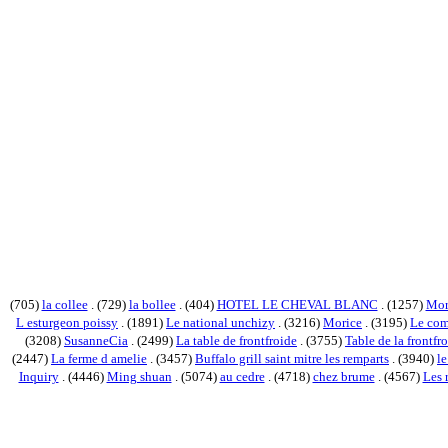
(705)
la collee
. (729)
la bollee
. (404)
HOTEL LE CHEVAL BLANC
. (1257)
Mor
L esturgeon poissy
. (1891)
Le national unchizy
. (3216)
Morice
. (3195)
Le co
(3208)
SusanneCia
. (2499)
La table de frontfroide
. (3755)
Table de la frontf
(2447)
La ferme d amelie
. (3457)
Buffalo grill saint mitre les remparts
. (3940)
le
Inquiry
. (4446)
Ming shuan
. (5074)
au cedre
. (4718)
chez brume
. (4567)
Les 