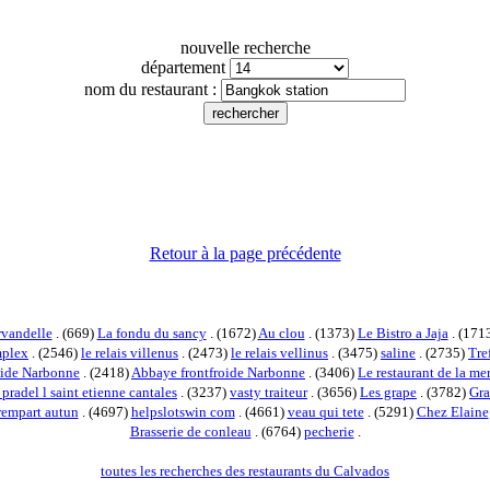
nouvelle recherche
département
nom du restaurant :
Retour à la page précédente
vandelle
. (669)
La fondu du sancy
. (1672)
Au clou
. (1373)
Le Bistro a Jaja
. (171
mplex
. (2546)
le relais villenus
. (2473)
le relais vellinus
. (3475)
saline
. (2735)
Tre
roide Narbonne
. (2418)
Abbaye frontfroide Narbonne
. (3406)
Le restaurant de la m
 pradel l saint etienne cantales
. (3237)
vasty traiteur
. (3656)
Les grape
. (3782)
Gr
rempart autun
. (4697)
helpslotswin com
. (4661)
veau qui tete
. (5291)
Chez Elaine
Brasserie de conleau
. (6764)
pecherie
.
toutes les recherches des restaurants du Calvados