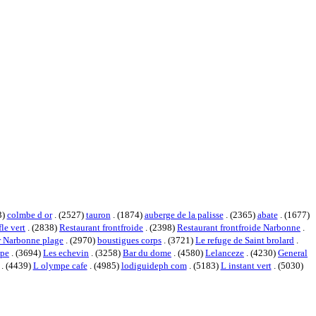
3)
colmbe d or
. (2527)
tauron
. (1874)
auberge de la palisse
. (2365)
abate
. (1677)
fle vert
. (2838)
Restaurant frontfroide
. (2398)
Restaurant frontfroide Narbonne
.
er Narbonne plage
. (2970)
boustigues corps
. (3721)
Le refuge de Saint brolard
.
ape
. (3694)
Les echevin
. (3258)
Bar du dome
. (4580)
Lelanceze
. (4230)
General
. (4439)
L olympe cafe
. (4985)
lodiguideph com
. (5183)
L instant vert
. (5030)