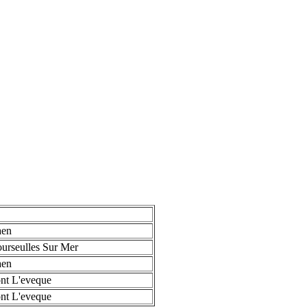
aen
urseulles Sur Mer
aen
nt L'eveque
nt L'eveque