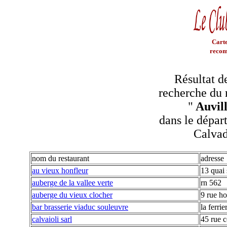
Carte
recom
Résultat d
recherche du 
"
Auvil
dans le dépar
Calva
nom du restaurant
adresse
au vieux honfleur
13 quai 
auberge de la vallee verte
rn 562
auberge du vieux clocher
9 rue h
bar brasserie viaduc souleuvre
la ferri
calvaioli sarl
45 rue 