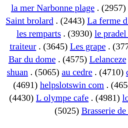
la mer Narbonne plage
. (2957
Saint brolard
. (2443)
La ferme d
les remparts
. (3930)
le pradel
traiteur
. (3645)
Les grape
. (37
Bar du dome
. (4575)
Lelanceze
shuan
. (5065)
au cedre
. (4710)
(4691)
helpslotswin com
. (46
(4430)
L olympe cafe
. (4981)
l
(5025)
Brasserie de