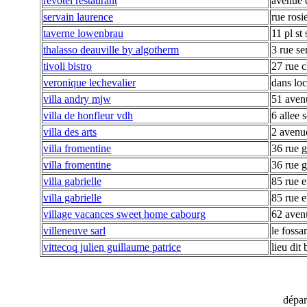
revotel restaurant
avenue 
servain laurence
rue rosi
taverne lowenbrau
11 pl st
thalasso deauville by algotherm
3 rue s
tivoli bistro
27 rue 
veronique lechevalier
dans loc
villa andry mjw
51 aven
villa de honfleur vdh
6 allee 
villa des arts
2 avenu
villa fromentine
36 rue g
villa fromentine
36 rue g
villa gabrielle
85 rue 
villa gabrielle
85 rue 
village vacances sweet home cabourg
62 avenu
villeneuve sarl
le fossa
vittecoq julien guillaume patrice
lieu dit
dépa