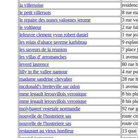
la villersoise
residenc
le petit villersois
8 rue ma
le repaire des nones valognes jerome
3 rue v
le voltigeur
2 rue fa
lefeuvre clement yvon robert daniel
1 rue j
les relais d'alsace taverne karlsbrau
9 espla
les saveurs de la reunion
7 place j
les villas d' arromanches
1 avenue
leverd laurence
80 rue 
lilly in the vallee namour
4 rue pu
madame sandrine chevalier
28 rue 
mcdonald's bretteville sur odon
1 avenu
mme legault lerouvillois veronique
8 bis pl
mme legault lerouvillois veronique
8 bis pl
molybagert vegetale normandie
92 rue g
nouvelle de l'hostreiere sas
route ci
nouvelle de l'hostreiere sas
route ci
restaurant au vieux honfleur
13 quai 