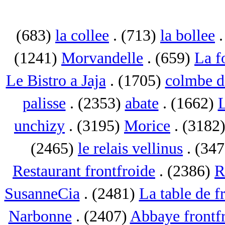
(683)
la collee
. (713)
la bollee
.
(1241)
Morvandelle
. (659)
La f
Le Bistro a Jaja
. (1705)
colmbe d
palisse
. (2353)
abate
. (1662)
L
unchizy
. (3195)
Morice
. (3182
(2465)
le relais vellinus
. (34
Restaurant frontfroide
. (2386)
R
SusanneCia
. (2481)
La table de f
Narbonne
. (2407)
Abbaye frontf