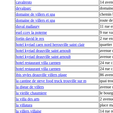
cavalresto
14 aven
devalparc
domaine
domaine de villers et spa
chemin 
domaine de villers et spa
route de
duval mallaury
11 rue e
eurl ccev la poterne
9 rue v
fortin david le rex
2 rue e
hotel kyriad caen nord herouville saint clair
quartier
hotel kyriad deauville saint arnoult
avenue 
hotel kyriad deauville saint arnoult
avenue 
hotel restaurant villa carmen
24 rue c
hotel restaurant villa carmen
24 rue c
ibis styles deauville villers plage
86 aven
la cantine de steve food truck trouville sur m
quai tro
la digue de villers
avenue 
la vieille chaumiere
le bourg
la villa des arts
2 avenu
la villatara
place m
la villers villaise
14 rue 