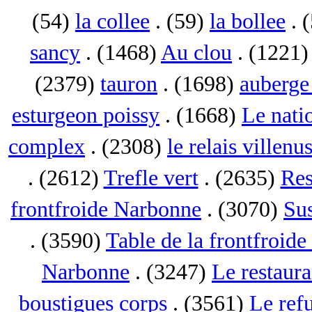
(54)
la collee
. (59)
la bollee
. 
sancy
. (1468)
Au clou
. (1221
(2379)
tauron
. (1698)
auberge 
esturgeon poissy
. (1668)
Le nati
complex
. (2308)
le relais villenu
. (2612)
Trefle vert
. (2635)
Res
frontfroide Narbonne
. (3070)
Su
. (3590)
Table de la frontfroid
Narbonne
. (3247)
Le restaur
boustigues corps
. (3561)
Le ref