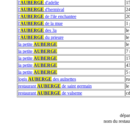
l'
AUBERGE
d'adelie
15
l'
AUBERGE
d'hermival
24
l'
AUBERGE
de l'ile enchantee
20
l'
AUBERGE
de la mue
1 
l'
AUBERGE
des 3a
le
l'
AUBERGE
du prieure
le
la petite
AUBERGE
le
la petite
AUBERGE
7 
la petite
AUBERGE
17
la petite
AUBERGE
4
la petite
AUBERGE
5 
logis
AUBERGE
des aulnettes
ru
restaurant
AUBERGE
de saint germain
le
restaurant
AUBERGE
de valseme
cd
dépa
nom du restau