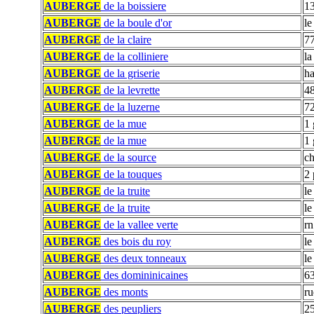
AUBERGE
de la boissiere
13
AUBERGE
de la boule d'or
le
AUBERGE
de la claire
77
AUBERGE
de la colliniere
la
AUBERGE
de la griserie
ha
AUBERGE
de la levrette
48
AUBERGE
de la luzerne
7
AUBERGE
de la mue
1 
AUBERGE
de la mue
1 
AUBERGE
de la source
c
AUBERGE
de la touques
2 
AUBERGE
de la truite
le
AUBERGE
de la truite
le
AUBERGE
de la vallee verte
rn
AUBERGE
des bois du roy
le
AUBERGE
des deux tonneaux
le
AUBERGE
des domininicaines
63
AUBERGE
des monts
ru
AUBERGE
des peupliers
25