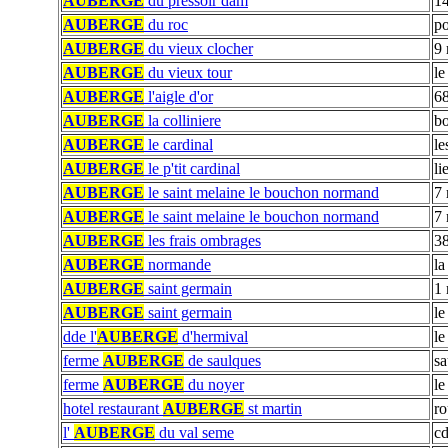
AUBERGE
du pressoir dam
14
AUBERGE
du roc
po
AUBERGE
du vieux clocher
9 
AUBERGE
du vieux tour
le
AUBERGE
l'aigle d'or
68
AUBERGE
la colliniere
bo
AUBERGE
le cardinal
le
AUBERGE
le p'tit cardinal
li
AUBERGE
le saint melaine le bouchon normand
7 
AUBERGE
le saint melaine le bouchon normand
7 
AUBERGE
les frais ombrages
38
AUBERGE
normande
la
AUBERGE
saint germain
1 
AUBERGE
saint germain
le
dde l'
AUBERGE
d'hermival
le
ferme
AUBERGE
de saulques
sa
ferme
AUBERGE
du noyer
le
hotel restaurant
AUBERGE
st martin
ro
l'
AUBERGE
du val seme
cd