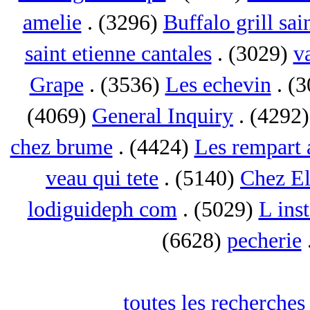
amelie
. (3296)
Buffalo grill sai
saint etienne cantales
. (3029)
va
Grape
. (3536)
Les echevin
. (
(4069)
General Inquiry
. (4292
chez brume
. (4424)
Les rempart 
veau qui tete
. (5140)
Chez El
lodiguideph com
. (5029)
L inst
(6628)
pecherie
toutes les recherches