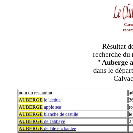
Carte
recom
Résultat d
recherche du 
"
Auberge a
dans le dépar
Calva
nom du restaurant
ad
AUBERGE
le laetitia
36
AUBERGE
apple sea
ro
AUBERGE
blanche de castille
le
AUBERGE
de l'abbaye
2 
AUBERGE
de l'ile enchantee
1 