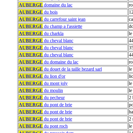
AUBERGE
domaine du lac
ro
AUBERGE
du bois
12
AUBERGE
du carrefour saint jean
ca
AUBERGE
du champ a l'assiette
do
AUBERGE
du charkla
le
AUBERGE
du cheval blanc
44
AUBERGE
du cheval blanc
35
AUBERGE
du cheval blanc
44
AUBERGE
du domaine du lac
ro
AUBERGE
du douet de la taille bezard sarl
le
AUBERGE
du lion d'or
li
AUBERGE
du mont joly
le
AUBERGE
du moulin
le
AUBERGE
du pecheur
2 
AUBERGE
du pont de brie
po
AUBERGE
du pont de brie
ha
AUBERGE
du pont de brie
2 
AUBERGE
du pont roch
le