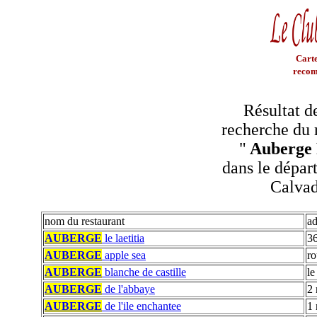
Carte
recom
Résultat d
recherche du 
"
Auberge 
dans le dépar
Calva
nom du restaurant
ad
AUBERGE
le laetitia
36
AUBERGE
apple sea
ro
AUBERGE
blanche de castille
le
AUBERGE
de l'abbaye
2 
AUBERGE
de l'ile enchantee
1 