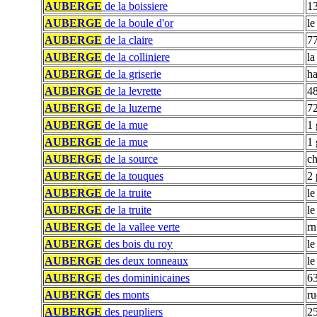
AUBERGE
de la boissiere
13
AUBERGE
de la boule d'or
le
AUBERGE
de la claire
77
AUBERGE
de la colliniere
la
AUBERGE
de la griserie
ha
AUBERGE
de la levrette
48
AUBERGE
de la luzerne
7
AUBERGE
de la mue
1 
AUBERGE
de la mue
1 
AUBERGE
de la source
c
AUBERGE
de la touques
2 
AUBERGE
de la truite
le
AUBERGE
de la truite
le
AUBERGE
de la vallee verte
rn
AUBERGE
des bois du roy
le
AUBERGE
des deux tonneaux
le
AUBERGE
des domininicaines
63
AUBERGE
des monts
ru
AUBERGE
des peupliers
25