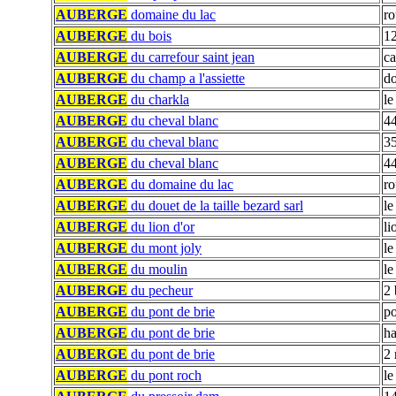
AUBERGE
domaine du lac
ro
AUBERGE
du bois
12
AUBERGE
du carrefour saint jean
ca
AUBERGE
du champ a l'assiette
do
AUBERGE
du charkla
le
AUBERGE
du cheval blanc
44
AUBERGE
du cheval blanc
35
AUBERGE
du cheval blanc
44
AUBERGE
du domaine du lac
ro
AUBERGE
du douet de la taille bezard sarl
le
AUBERGE
du lion d'or
li
AUBERGE
du mont joly
le
AUBERGE
du moulin
le
AUBERGE
du pecheur
2 
AUBERGE
du pont de brie
po
AUBERGE
du pont de brie
ha
AUBERGE
du pont de brie
2 
AUBERGE
du pont roch
le