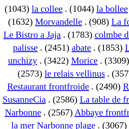
(1043)
la collee
. (1044)
la bollee
(1632)
Morvandelle
. (908)
La f
Le Bistro a Jaja
. (1783)
colmbe d
palisse
. (2451)
abate
. (1853)
L
unchizy
. (3422)
Morice
. (3309
(2573)
le relais vellinus
. (35
Restaurant frontfroide
. (2490)
R
SusanneCia
. (2586)
La table de f
Narbonne
. (2567)
Abbaye frontf
la mer Narbonne plage
. (3067