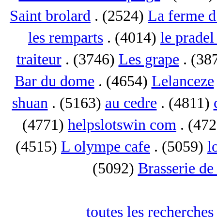
Saint brolard
. (2524)
La ferme d
les remparts
. (4014)
le pradel
traiteur
. (3746)
Les grape
. (38
Bar du dome
. (4654)
Lelanceze
shuan
. (5163)
au cedre
. (4811)
(4771)
helpslotswin com
. (47
(4515)
L olympe cafe
. (5059)
l
(5092)
Brasserie de
toutes les recherches