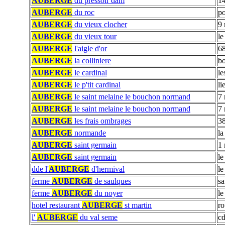
AUBERGE
du pressoir dam
14
AUBERGE
du roc
po
AUBERGE
du vieux clocher
9 
AUBERGE
du vieux tour
le
AUBERGE
l'aigle d'or
68
AUBERGE
la colliniere
bo
AUBERGE
le cardinal
le
AUBERGE
le p'tit cardinal
li
AUBERGE
le saint melaine le bouchon normand
7 
AUBERGE
le saint melaine le bouchon normand
7 
AUBERGE
les frais ombrages
38
AUBERGE
normande
la
AUBERGE
saint germain
1 
AUBERGE
saint germain
le
dde l'
AUBERGE
d'hermival
le
ferme
AUBERGE
de saulques
sa
ferme
AUBERGE
du noyer
le
hotel restaurant
AUBERGE
st martin
ro
l'
AUBERGE
du val seme
cd