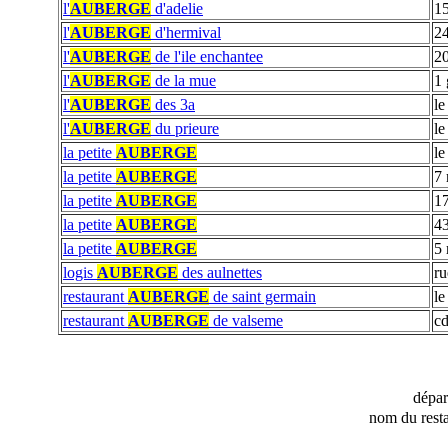
l'
AUBERGE
d'adelie
15
l'
AUBERGE
d'hermival
24
l'
AUBERGE
de l'ile enchantee
20
l'
AUBERGE
de la mue
1 
l'
AUBERGE
des 3a
le
l'
AUBERGE
du prieure
le
la petite
AUBERGE
le
la petite
AUBERGE
7 
la petite
AUBERGE
17
la petite
AUBERGE
4
la petite
AUBERGE
5 
logis
AUBERGE
des aulnettes
ru
restaurant
AUBERGE
de saint germain
le
restaurant
AUBERGE
de valseme
cd
dépa
nom du resta