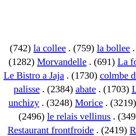
(742)
la collee
. (759)
la bollee
.
(1282)
Morvandelle
. (691)
La f
Le Bistro a Jaja
. (1730)
colmbe d
palisse
. (2384)
abate
. (1703)
L
unchizy
. (3248)
Morice
. (3219
(2496)
le relais vellinus
. (34
Restaurant frontfroide
. (2419)
R