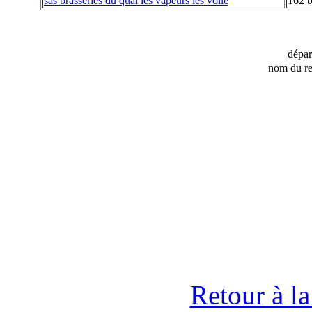
sas brasseries du quai les vapeurs les voile
162 b
dépa
nom du re
Retour à l