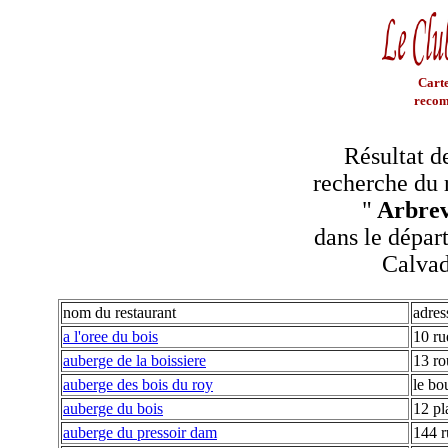
Carte
recom
Résultat d
recherche du 
"
Arbrev
dans le dépar
Calva
nom du restaurant
adres
a l'oree du bois
10 ru
auberge de la boissiere
13 ro
auberge des bois du roy
le bo
auberge du bois
12 pl
auberge du pressoir dam
144 r