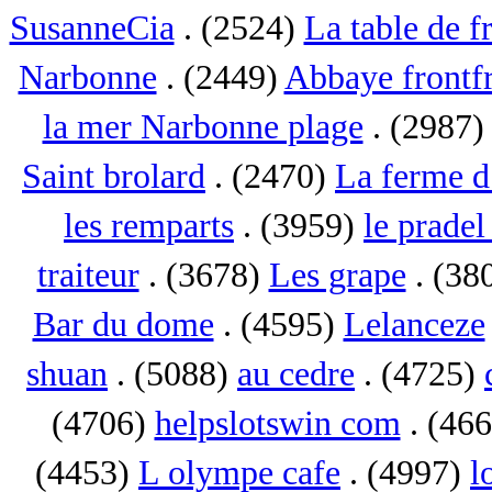
SusanneCia
. (2524)
La table de f
Narbonne
. (2449)
Abbaye frontf
la mer Narbonne plage
. (2987
Saint brolard
. (2470)
La ferme d
les remparts
. (3959)
le pradel
traiteur
. (3678)
Les grape
. (38
Bar du dome
. (4595)
Lelanceze
shuan
. (5088)
au cedre
. (4725)
(4706)
helpslotswin com
. (46
(4453)
L olympe cafe
. (4997)
l