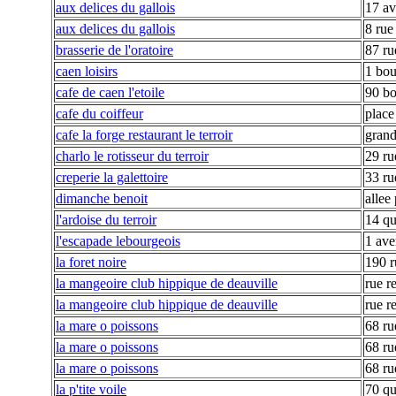
aux delices du gallois
17 av
aux delices du gallois
8 rue
brasserie de l'oratoire
87 ru
caen loisirs
1 bou
cafe de caen l'etoile
90 bo
cafe du coiffeur
place
cafe la forge restaurant le terroir
grand
charlo le rotisseur du terroir
29 ru
creperie la galettoire
33 ru
dimanche benoit
allee
l'ardoise du terroir
14 qu
l'escapade lebourgeois
1 ave
la foret noire
190 r
la mangeoire club hippique de deauville
rue r
la mangeoire club hippique de deauville
rue r
la mare o poissons
68 ru
la mare o poissons
68 ru
la mare o poissons
68 ru
la p'tite voile
70 qu