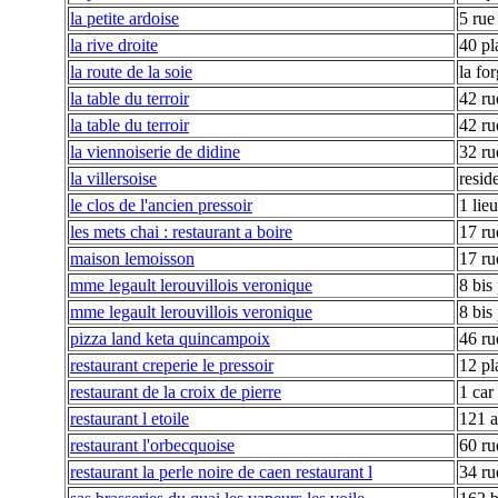
la petite ardoise
5 rue
la rive droite
40 pl
la route de la soie
la fo
la table du terroir
42 ru
la table du terroir
42 ru
la viennoiserie de didine
32 ru
la villersoise
resid
le clos de l'ancien pressoir
1 lie
les mets chai : restaurant a boire
17 ru
maison lemoisson
17 ru
mme legault lerouvillois veronique
8 bis
mme legault lerouvillois veronique
8 bis
pizza land keta quincampoix
46 ru
restaurant creperie le pressoir
12 pl
restaurant de la croix de pierre
1 car
restaurant l etoile
121 
restaurant l'orbecquoise
60 ru
restaurant la perle noire de caen restaurant l
34 ru