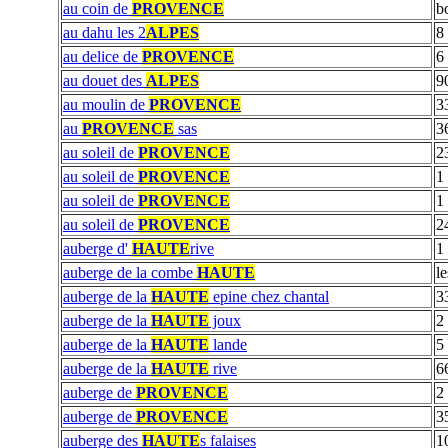
au coin de
PROVENCE
b
au dahu les 2
ALPES
8
au delice de
PROVENCE
6 
au douet des
ALPES
9
au moulin de
PROVENCE
3
au
PROVENCE
sas
3
au soleil de
PROVENCE
2
au soleil de
PROVENCE
1
au soleil de
PROVENCE
1
au soleil de
PROVENCE
2
auberge d'
HAUTE
rive
1 
auberge de la combe
HAUTE
l
auberge de la
HAUTE
epine chez chantal
33
auberge de la
HAUTE
joux
2 
auberge de la
HAUTE
lande
5
auberge de la
HAUTE
rive
66
auberge de
PROVENCE
2
auberge de
PROVENCE
3
auberge des
HAUTE
s falaises
1