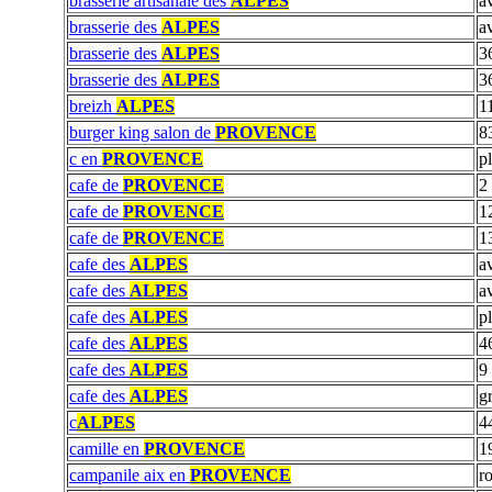
brasserie artisanale des
ALPES
a
brasserie des
ALPES
a
brasserie des
ALPES
3
brasserie des
ALPES
3
breizh
ALPES
1
burger king salon de
PROVENCE
8
c en
PROVENCE
p
cafe de
PROVENCE
2
cafe de
PROVENCE
1
cafe de
PROVENCE
1
cafe des
ALPES
a
cafe des
ALPES
a
cafe des
ALPES
p
cafe des
ALPES
4
cafe des
ALPES
9
cafe des
ALPES
g
c
ALPES
4
camille en
PROVENCE
1
campanile aix en
PROVENCE
ro