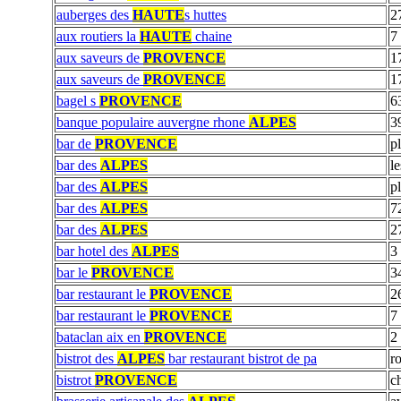
auberges des
HAUTE
s huttes
2
aux routiers la
HAUTE
chaine
7
aux saveurs de
PROVENCE
1
aux saveurs de
PROVENCE
1
bagel s
PROVENCE
6
banque populaire auvergne rhone
ALPES
3
bar de
PROVENCE
p
bar des
ALPES
l
bar des
ALPES
pl
bar des
ALPES
7
bar des
ALPES
2
bar hotel des
ALPES
3
bar le
PROVENCE
3
bar restaurant le
PROVENCE
2
bar restaurant le
PROVENCE
7
bataclan aix en
PROVENCE
2
bistrot des
ALPES
bar restaurant bistrot de pa
ro
bistrot
PROVENCE
c