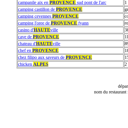
campanile aix en
PROVENCE
sud pont de l'arc
1
camping castillon de
PROVENCE
g
camping cevennes
PROVENCE
c
camping l'oree de
PROVENCE
fyann
r
casino d'
HAUTE
ville
3
cave de
PROVENCE
1
chateau d'
HAUTE
ville
8
chef en
PROVENCE
1
chez filipo aux saveurs de
PROVENCE
1
chicken
ALPES
2
dépa
nom du restaurant 