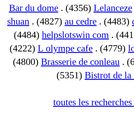
Bar du dome
. (4356)
Lelanceze
shuan
. (4827)
au cedre
. (4483)
(4484)
helpslotswin com
. (44
(4222)
L olympe cafe
. (4779)
l
(4800)
Brasserie de conleau
. (
(5351)
Bistrot de la
toutes les recherches