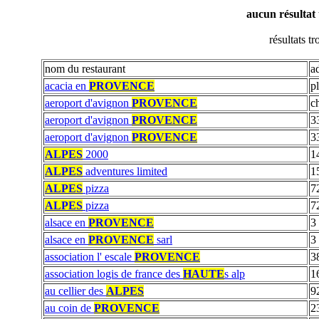
aucun résultat
résultats t
nom du restaurant
a
acacia en
PROVENCE
pl
aeroport d'avignon
PROVENCE
c
aeroport d'avignon
PROVENCE
3
aeroport d'avignon
PROVENCE
3
ALPES
2000
1
ALPES
adventures limited
1
ALPES
pizza
72
ALPES
pizza
72
alsace en
PROVENCE
3
alsace en
PROVENCE
sarl
3
association l' escale
PROVENCE
3
association logis de france des
HAUTE
s alp
1
au cellier des
ALPES
9
au coin de
PROVENCE
2