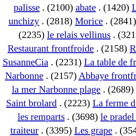
palisse
. (2100)
abate
. (1420)
L
unchizy
. (2818)
Morice
. (2841
(2235)
le relais vellinus
. (32
Restaurant frontfroide
. (2158)
R
SusanneCia
. (2231)
La table de f
Narbonne
. (2157)
Abbaye frontf
la mer Narbonne plage
. (2689
Saint brolard
. (2223)
La ferme d
les remparts
. (3698)
le pradel
traiteur
. (3395)
Les grape
. (35