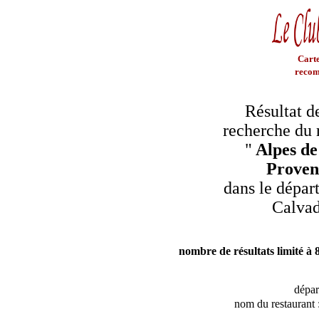
Carte
recom
Résultat d
recherche du 
"
Alpes de
Proven
dans le dépar
Calva
nombre de résultats limité à 
dépa
nom du restaurant 