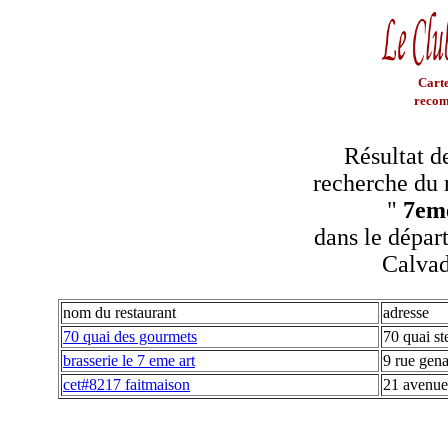
Carte
recom
Résultat d
recherche du 
"
7em
dans le dépar
Calva
nom du restaurant
adresse
70 quai des gourmets
70 quai st
brasserie le 7 eme art
9 rue ge
cet#8217 faitmaison
21 avenue