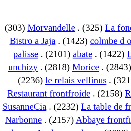
(303)
Morvandelle
. (325)
La fon
Bistro a Jaja
. (1423)
colmbe d o
palisse
. (2101)
abate
. (1422)
L
unchizy
. (2818)
Morice
. (2843
(2236)
le relais vellinus
. (32
Restaurant frontfroide
. (2158)
R
SusanneCia
. (2232)
La table de f
Narbonne
. (2157)
Abbaye frontf