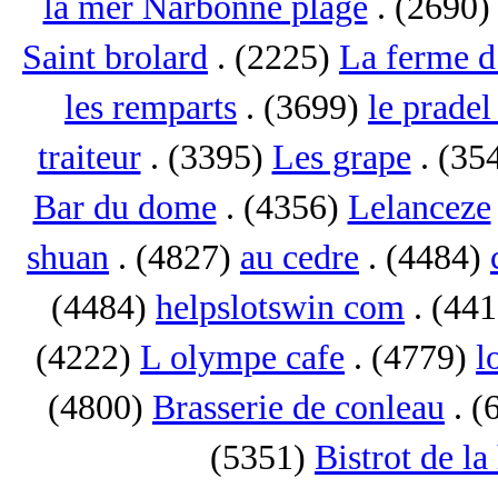
la mer Narbonne plage
. (2690
Saint brolard
. (2225)
La ferme d
les remparts
. (3699)
le pradel
traiteur
. (3395)
Les grape
. (35
Bar du dome
. (4356)
Lelanceze
shuan
. (4827)
au cedre
. (4484)
(4484)
helpslotswin com
. (44
(4222)
L olympe cafe
. (4779)
l
(4800)
Brasserie de conleau
. (
(5351)
Bistrot de la